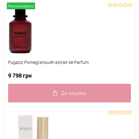
До обраного
В наявності
Рекомендуємо
Fugazzi Pomegranoudh extrait de Parfum
9 798 грн
До кошика
До обраного
В наявності