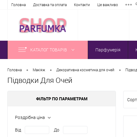
Головна
Доставка та оплата
Контакти
Це важливо
КАТАЛОГ ТОВАРІВ
Парфумерія
•
•
•
Головна
Макіяж
Декоративна косметика для очей
Підвод
Підводки Для Очей
ФІЛЬТР ПО ПАРАМЕТРАМ
Сорт
Роздрібна ціна
Від
До