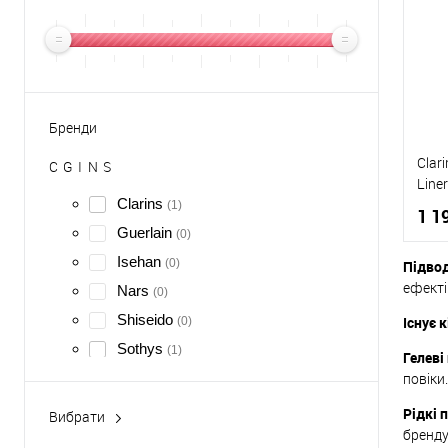
Бренди
Clar
C
G
I
N
S
Liner
Clarins
(1)
1 1
Guerlain
(0)
Isehan
(0)
Підвод
ефекті
Nars
(0)
Shiseido
Існує 
(0)
К
Sothys
(1)
Гелеві
Д
повіки
Рідкі 
Вибрати
бренду
Акціонні