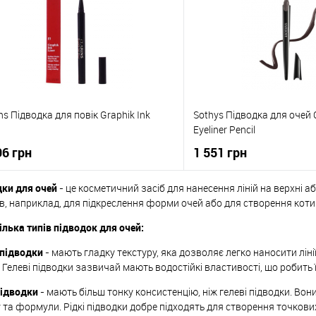
ins Підводка для повік Graphik Ink
Sothys Підводка для очей C
Eyeliner Pencil
96 грн
1 551 грн
ки для очей
- це косметичний засіб для нанесення ліній на верхні а
До кошика
До коши
в, наприклад, для підкреслення форми очей або для створення коти
кілька типів підводок для очей:
упити в 1 клік
До порівняння
Купити в 1 клік
 підводки
- мають гладку текстуру, яка дозволяє легко наносити лінії
о обраного
В наявності
До обраного
. Гелеві підводки зазвичай мають водостійкі властивості, що робить 
підводки
- мають більш тонку консистенцію, ніж гелеві підводки. Во
 та формули. Рідкі підводки добре підходять для створення точкових 