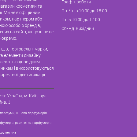
Графік роботи
магазин косметики та
Пн-Чт: з 10:00 до 18:00
ї. Ми не є офіційним
иком, партнером або
Пт: з 10:00 до 17:00
ною особою брендів,
Сб-Нд: Вихідний
них на сайті, якщо інше не
 окремо.
дів, торговельні марки,
та елементи дизайну
алежать відповідним
никам і використовуються
оректної ідентифікації
са:
Україна, м. Київ
,
вул.
на, 3
 парфуми, нішева парфумерія
рфумерія, раритетна парфумерія
косметика