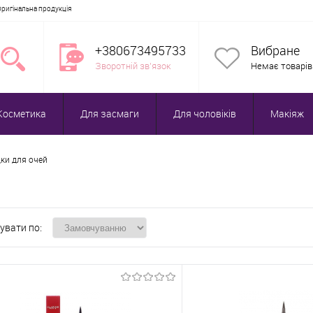
Оригінальна продукція
+380673495733
Вибране
Зворотній зв'язок
Немає товарів
Косметика
Для засмаги
Для чоловіків
Макіяж
ки для очей
увати по: