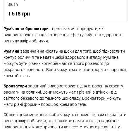
Blush
1 518 грн
Рум'яна та бронзатори
- це косметичні продукти, які
До кошика
використовуються для створення ефекту сяйва та здорового
вигляду шкіри обличчя.
До обраного
В наявності
Рум'яна
зазвичай наносять на щоки для того, щоб підкреслити
контур обличчя та надати шкірі здорового вигляду. Рум'яна
можуть бути різних кольорів - від світлого рожевого до
яскравого червоного. Вони можуть мати різні форми - порошок,
крем або гель.
Бронзатори
зазвичай використовують для створення ефекту
засмаги на обличчі. Вони можуть мати різний відтінок - від
світлого бежевого до темного шоколаду. Бронзатори можуть
мати різні форми - порошок, крем або гель.
Обидва ці косметичні засоби можуть допомогти вам покращити
вигляд шкіри обличчя, але важливо пам'ятати, що надмірне
використання може призвести до неестетичного результату.