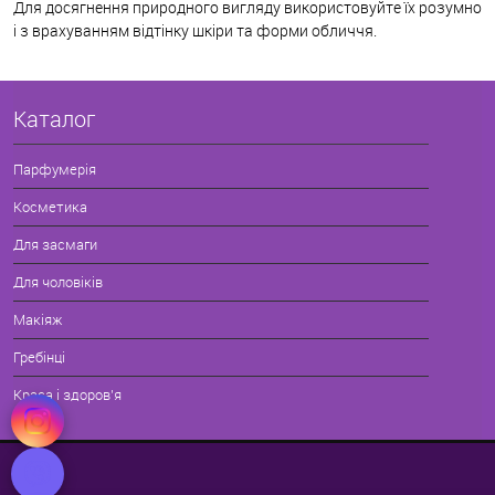
Для досягнення природного вигляду використовуйте їх розумно
і з врахуванням відтінку шкіри та форми обличчя.
Каталог
Парфумерія
Косметика
Для засмаги
Для чоловіків
Макіяж
Гребінці
Краса і здоров'я