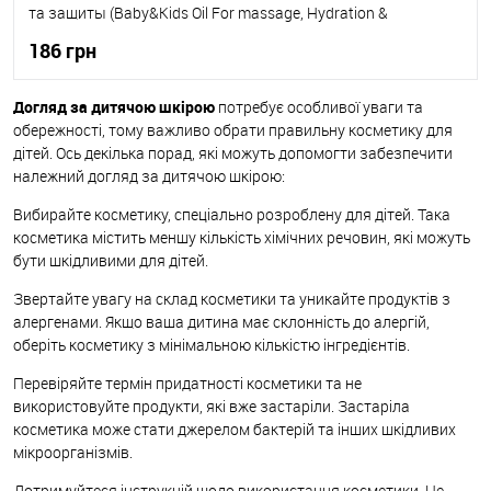
та защиты (Baby&Kids Oil For massage, Hydration &
protection)
186 грн
Догляд за дитячою шкірою
потребує особливої уваги та
До кошика
обережності, тому важливо обрати правильну косметику для
дітей. Ось декілька порад, які можуть допомогти забезпечити
До обраного
В наявності
належний догляд за дитячою шкірою:
Вибирайте косметику, спеціально розроблену для дітей. Така
косметика містить меншу кількість хімічних речовин, які можуть
бути шкідливими для дітей.
Звертайте увагу на склад косметики та уникайте продуктів з
алергенами. Якщо ваша дитина має склонність до алергій,
оберіть косметику з мінімальною кількістю інгредієнтів.
Перевіряйте термін придатності косметики та не
використовуйте продукти, які вже застаріли. Застаріла
косметика може стати джерелом бактерій та інших шкідливих
мікроорганізмів.
Дотримуйтеся інструкцій щодо використання косметики. Не