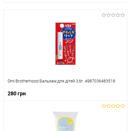
Omi Brotherhood Бальзам для дітей 3,6г. 4987036483518
280 грн
До кошика
До обраного
В наявності