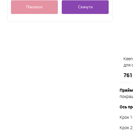
Показати
Скинути
Keen
для 
та з
761
Прайм
покращ
Ось пр
К
Крок 1
Д
Крок 2