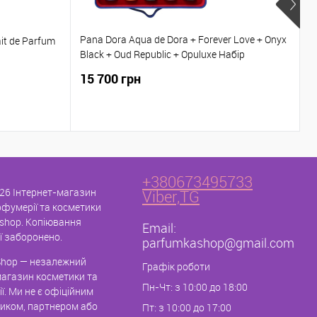
Pana Dora Aqua de Dora + Forever Love + Onyx
it de Parfum
D
Black + Oud Republic + Opuluxe Набір
парфумів 5*15 мл
15 700 грн
6
+380673495733
26 Інтернет-магазин
Viber,TG
рфумерії та косметики
shop. Копіювання
Email:
ї заборонено.
parfumkashop@gmail.com
hop — незалежний
Графік роботи
магазин косметики та
Пн-Чт: з 10:00 до 18:00
ї. Ми не є офіційним
иком, партнером або
Пт: з 10:00 до 17:00