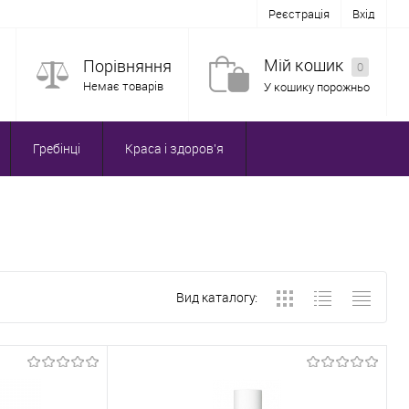
Реєстрація
Вхід
Мій кошик
Порівняння
0
Немає товарів
У кошику порожньо
Гребінці
Краса і здоров'я
Вид каталогу: