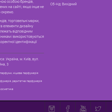
ною особою брендів,
Сб-Нд: Вихідний
них на сайті, якщо інше не
 окремо.
дів, торговельні марки,
та елементи дизайну
алежать відповідним
никам і використовуються
оректної ідентифікації
са:
Україна, м. Київ
,
вул.
на, 3
 парфуми, нішева парфумерія
рфумерія, раритетна парфумерія
косметика