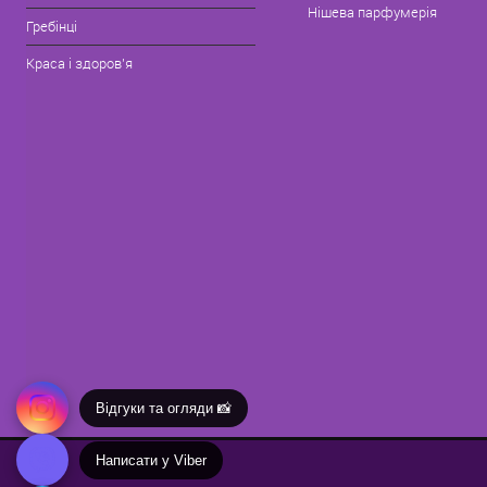
Нішева парфумерія
Гребінці
Краса і здоров'я
Відгуки та огляди 📸
Написати у Viber