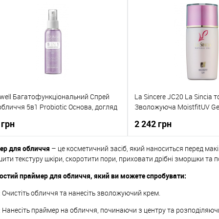
Купити в 1 клік
До обраного
well Багатофункціональний Спрей
La Sincere JC20 La Sincia
обличчя 5в1 Probiotic Основа, догляд
Зволожуюча MoistfitUV Gel
авершення макіяжу 100 мл
Foundation 35 ml
 грн
2 242 грн
ер для обличчя
– це косметичний засіб, який наноситься перед мак
До кошика
До кош
ити текстуру шкіри, скоротити пори, приховати дрібні зморшки та п
остий праймер для обличчя, який ви можете спробувати:
упити в 1 клік
До порівняння
Купити в 1 клік
: Очистіть обличчя та нанесіть зволожуючий крем.
о обраного
В наявності
До обраного
: Нанесіть праймер на обличчя, починаючи з центру та розподіляюч