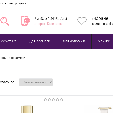
Оригінальна продукція
+380673495733
Вибране
Зворотній зв'язок
Немає товарів
Косметика
Для засмаги
Для чоловіків
Макіяж
нови та праймери
увати по: