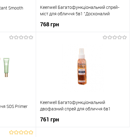
Keenwell Багатофункціональний спрей-
stant Smooth
міст для обличчя 5в1 "Досконалий
макіяж" 150 мл
768 грн
ка
До кошика
До порівняння
Купити в 1 клік
До порівняння
В наявності
До обраного
В наявності
Keenwell Багатофункціональний
чя SOS Primer
двофазний спрей для обличчя 6в1
Основа та догляд з екстрактом папайї 100
761 грн
мл
ика
До кошика