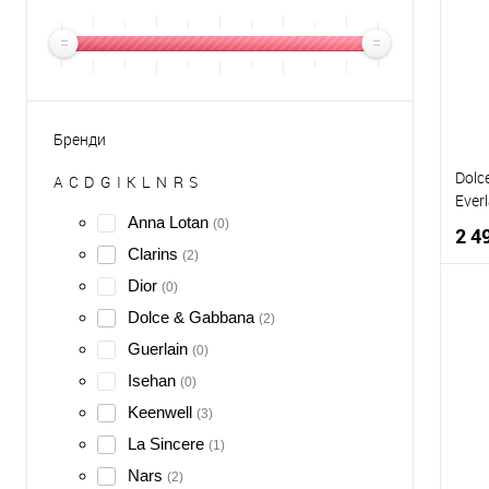
Бренди
Dolc
A
C
D
G
I
K
L
N
R
S
Everl
Anna Lotan
(0)
2 4
Clarins
(2)
Dior
(0)
Dolce & Gabbana
(2)
Guerlain
(0)
К
Isehan
(0)
Д
Keenwell
(3)
La Sincere
(1)
Nars
(2)