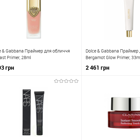
e & Gabbana Праймер для обличчя
Dolce & Gabbana Праймер
ast Primer, 28ml
Bergamot Glow Primer, 33m
93 грн
2 461 грн
До кошика
До коши
упити в 1 клік
До порівняння
Купити в 1 клік
о обраного
В наявності
До обраного