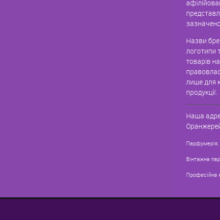
афілійова
представле
зазначено
Назви брен
логотипи 
товарів н
правовлас
лише для к
продукції.
Наша адре
Оранжерей
Парфумерія,
Вінтажна па
Професійна 