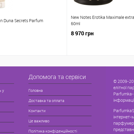
New Notes Erotika Maximale extra
ion Duna Secrets Parfum
60ml
8 970 грн
Допомога та сервіси
© 2009-20
елітної па
ь у
Головна
Parfumka-
інформаці
Доставка та оплата
ParfumkaS
Контакти
інтернет-
Це важливо
парфумері
представн
Політика конфіденційності