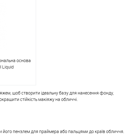
До порівняння
Купити в 1 клік
До порівняння
В наявності
До обраного
В наявності
 тональна основа
 Liquid
іяжем, щоб створити ідеальну базу для нанесення фонду,
ика
окращити стійкість макіяжу на обличчі.
До порівняння
В наявності
и його пензлем для праймера або пальцями до країв обличчя.