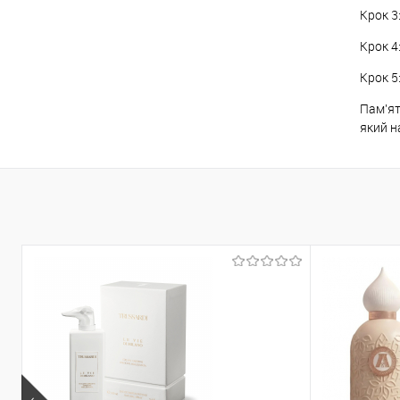
Крок 3
Крок 4
Крок 5
Пам'ят
який н