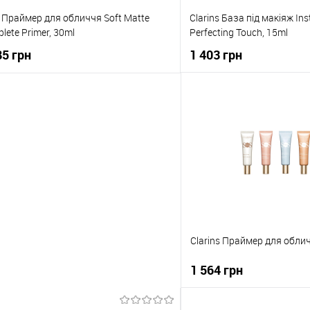
 Праймер для обличчя Soft Matte
Clarins База під макіяж In
lete Primer, 30ml
Perfecting Touch, 15ml
85 грн
1 403 грн
До кошика
До коши
упити в 1 клік
До порівняння
Купити в 1 клік
о обраного
В наявності
До обраного
Clarins Праймер для облич
1 564 грн
До кош