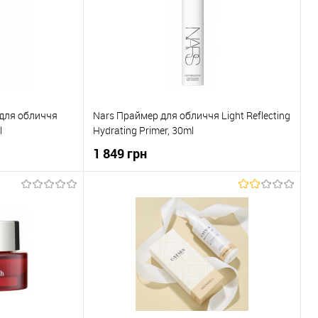
 для обличчя
Nars Праймер для обличчя Light Reflecting
l
Hydrating Primer, 30ml
1 849 грн
ка
До кошика
До порівняння
Купити в 1 клік
До порівняння
В наявності
До обраного
В наявності