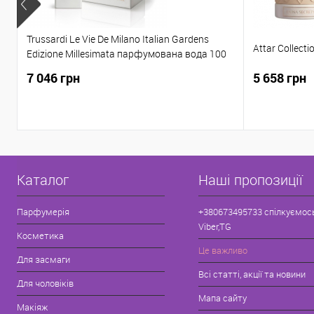
Trussardi Le Vie De Milano Italian Gardens
Attar Collect
Edizione Millesimata парфумована вода 100
ML
7 046 грн
5 658 грн
Каталог
Наші пропозиції
Парфумерія
+380673495733 спілкуємос
Viber,TG
Косметика
Це важливо
Для засмаги
Всі статті, акції та новини
Для чоловіків
Мапа сайту
Макіяж