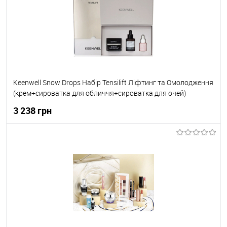
До обраного
В наявності
Keenwell Snow Drops Набір Tensilift Ліфтинг та Омолодження
(крем+сироватка для обличчя+сироватка для очей)
50мл+30мл+15мл
3 238 грн
До кошика
До обраного
В наявності