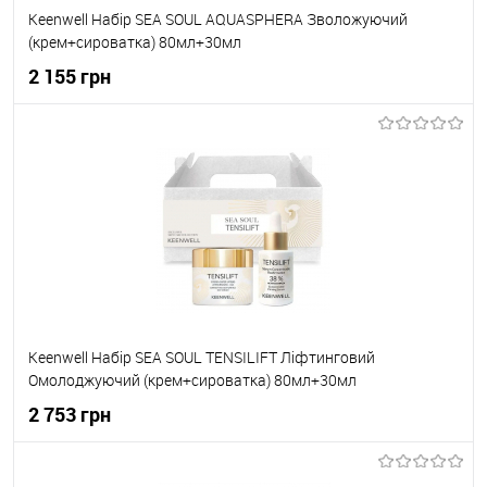
Keenwell Набір SEA SOUL AQUASPHERA Зволожуючий
(крем+сироватка) 80мл+30мл
2 155 грн
До кошика
До обраного
В наявності
Keenwell Набір SEA SOUL TENSILIFT Ліфтинговий
Омолоджуючий (крем+сироватка) 80мл+30мл
2 753 грн
До кошика