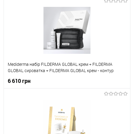
До кошика
До обраного
В наявності
Mediderma набір FILDERMA GLOBAL крем + FILDERMA
GLOBAL сироватка + FILDERMA GLOBAL крем - контур
навколо очей
6 610 грн
До кошика
До обраного
В наявності