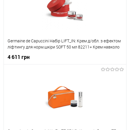
Germaine de Capuccini Набір LIFT_IN: Крем д/обл. з ефектом
ліфтингу для норм.шкіри SOFT 50 мл 82211+ Крем навколо
очей з ефектом ліфтингу 15мл з масажером 82405
4 611 грн
До кошика
До обраного
В наявності