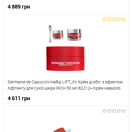
Сироватка проти зморшок 50 мл 82304
4 889 грн
До кошика
До обраного
В наявності
Germaine de Capuccini Набір LIFT_IN: Крем д/обл. з ефектом
ліфтингу для сухої шкіри RICH 50 мл 82212+ Крем навколо
очей з ефектом ліфтингу 15мл з масажером 82405
4 611 грн
До кошика
До обраного
В наявності