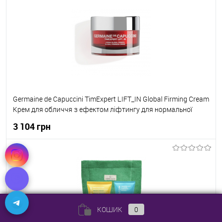
До кошика
До обраного
В наявності
Germaine de Capuccini TimExpert LIFT_IN Global Firming Cream
Крем для обличчя з ефектом ліфтингу для нормальної
шкіришкіри 50 мл
3 104 грн
До кошика
До обраного
В наявності
КОШИК
0