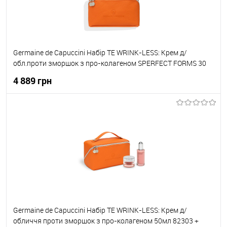
Germaine de Capuccini Набір TE WRINK-LESS: Крем д/
обл.проти зморшок з про-колагеном SPERFECT FORMS 30
SOFT для норм/комб шкіри 50мл 82301+ Сироватка проти
4 889 грн
зморшок 50 мл 82304
До кошика
До обраного
В наявності
Germaine de Capuccini Набір TE WRINK-LESS: Крем д/
обличчя проти зморшок з про-колагеном 50мл 82303 +