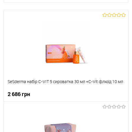
SeSderma набір C-VIT 5 сироватка 30 мл +C-Vit флюїд 10 мл
2 686 грн
До кошика
До обраного
В наявності