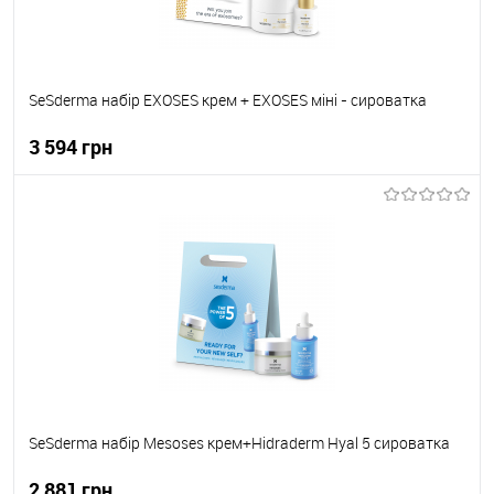
SeSderma набір EXOSES крем + EXOSES міні - сироватка
3 594 грн
До кошика
До обраного
В наявності
SeSderma набір Mesoses крем+Hidraderm Hyal 5 сироватка
2 881 грн