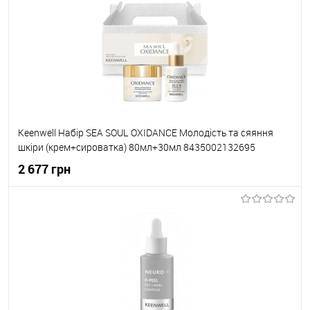
До обраного
В наявності
Keenwell Набір SEA SOUL OXIDANCE Молодість та сяяння
шкіри (крем+сироватка) 80мл+30мл 8435002132695
2 677 грн
До кошика
До обраного
В наявності