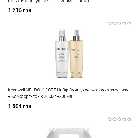
гель + Балансуючий тонік 200мл+200мл
1 216 грн
До кошика
До обраного
В наявності
Keenwell NEURO-K CORE Набір Очищуюче молочко-емульсія
+ Комфорт-тонік 200мл+200мл
1 504 грн
До кошика