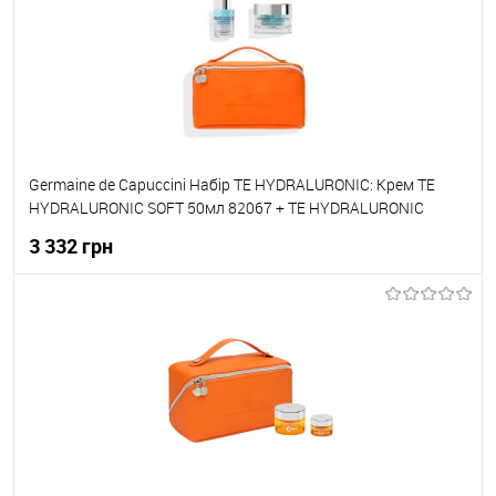
До обраного
В наявності
Germaine de Capuccini Набір TE HYDRALURONIC: Крем TE
HYDRALURONIC SOFT 50мл 82067 + TE HYDRALURONIC
Сироватка HYALURONIC 3D FORCE 30мл 82065
3 332 грн
До кошика
До обраного
В наявності