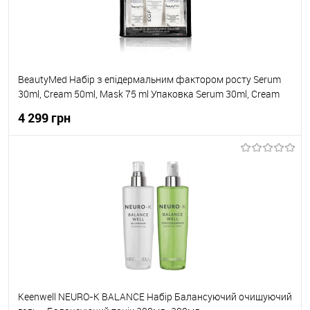
BeautyMed Набір з епідермальним фактором росту Serum
30ml, Cream 50ml, Mask 75 ml Упаковка Serum 30ml, Cream
50ml, Mask 75 ml
4 299 грн
До кошика
До обраного
В наявності
Keenwell NEURO-K BALANCE Набір Балансуючий очищуючий