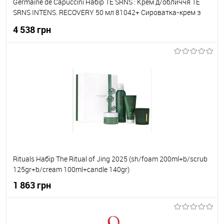
Germaine de Capuccini Набір TE SRNS : Крем д/обличчя TE
SRNS INTENS. RECOVERY 50 мл 81042+ Сироватка-крем з
Ретиналем нічна EXPERT LAB RETINIGHT SERUM 50мл 82249
4 538 грн
До кошика
До обраного
В наявності
Rituals Набір The Ritual of Jing 2025 (sh/foam 200ml+b/scrub
125gr+b/cream 100ml+candle 140gr)
1 863 грн
До кошика