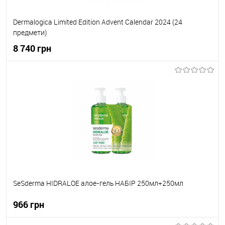
Dermalogica Limited Edition Advent Calendar 2024 (24
предмети)
8 740 грн
До кошика
До обраного
В наявності
SeSderma HIDRALOE алое-гель НАБІР 250мл+250мл
966 грн