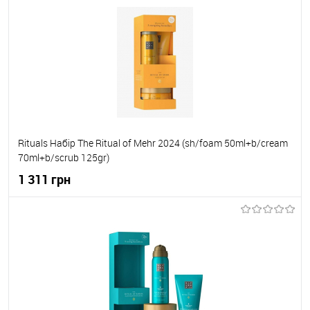
До кошика
До обраного
В наявності
Rituals Набір The Ritual of Mehr 2024 (sh/foam 50ml+b/cream
70ml+b/scrub 125gr)
1 311 грн
До кошика
До обраного
В наявності