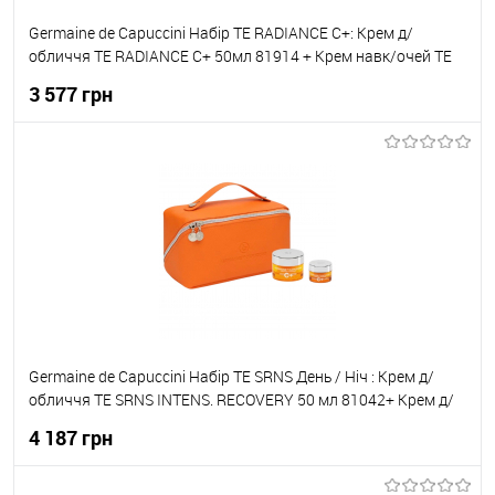
Germaine de Capuccini Набір TE RADIANCE C+: Крем д/
обличчя TE RADIANCE C+ 50мл 81914 + Крем навк/очей TE
RADIANCE C+ EYE 15мл 81917
3 577 грн
До кошика
До обраного
В наявності
Germaine de Capuccini Набір TE SRNS День / Ніч : Крем д/
обличчя TE SRNS INTENS. RECOVERY 50 мл 81042+ Крем д/
обличчя TE SRNS NIGHT HIGH INTENS. RECOVERY 50 мл
4 187 грн
81045