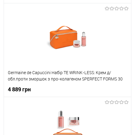
До кошика
До обраного
В наявності
Germaine de Capuccini Набір TE WRINK-LESS: Крем д/
обл.проти зморшок з про-колагеном SPERFECT FORMS 30
для RICH для сухої шкіри 50мл 82302+ Сироватка проти
4 889 грн
зморшок 50 мл 82304
До кошика
До обраного
В наявності