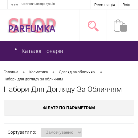
Оригінальна продукція
Реєстрація
Вхід
Каталог товарів
•
•
•
Головна
Косметика
Догляд за обличчям
Набори для догляду за обличчям
Набори Для Догляду За Обличчям
ФІЛЬТР ПО ПАРАМЕТРАМ
Сортувати по: