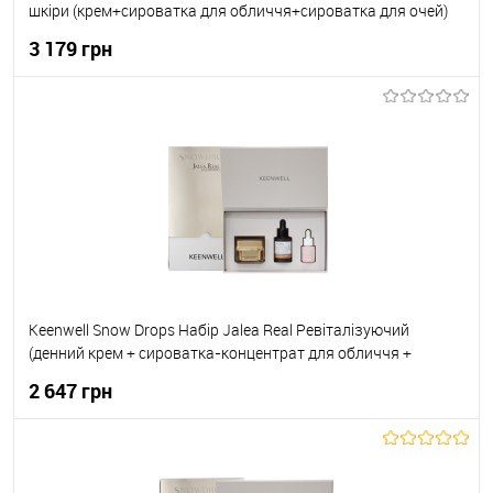
шкіри (крем+сироватка для обличчя+сироватка для очей)
50мл+30мл+15мл
3 179 грн
До кошика
До обраного
В наявності
Keenwell Snow Drops Набір Jalea Real Ревіталізуючий
(денний крем + сироватка-концентрат для обличчя +
сироватка-концентрат навколо очей) 50мл+30мл+15мл
2 647 грн
До кошика