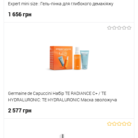
Expert mini size : Гель-пінка для глибокого демакіяжу
30мл+Лосьйон тонізуючий сух/чутл.шкіри 50мл + Рідина
1 656 грн
для демакіяжу очей та губ 50мл + Скраб-пінка 365 30мл
До кошика
До обраного
В наявності
Germaine de Capuccini Набір TE RADIANCE C+ / TE
HYDRALURONIC: TE HYDRALURONIC Маска зволожуча
незмивна 50мл 82150 + TE RADIANCE C+ Міст-спрей для
2 577 грн
зволоження, сяяння та захисту шкіри 50мл 82404
До кошика