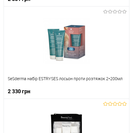
До кошика
До обраного
В наявності
SeSderma набір ESTRYSES лосьон проти розтяжок 2*200мл
2 330 грн
До кошика
До обраного
В наявності