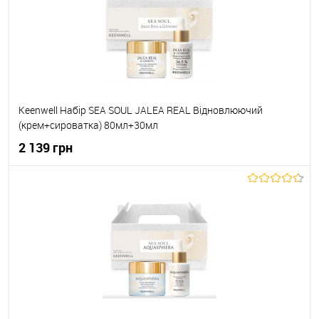
До обраного
В наявності
Keenwell Набір SEA SOUL JALEA REAL Відновлюючий
(крем+сироватка) 80мл+30мл
2 139 грн
До кошика
До обраного
В наявності