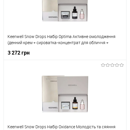
Keenwell Snow Drops Набір Optima Активне омолодження
(денний крем + сироватка-концентрат для обличчя +
сироватка-концентрат навколо очей) 50мл+30мл+15мл
3 272 грн
До кошика
До обраного
В наявності
Keenwell Snow Drops Набір Oxidance Молодість та сяяння