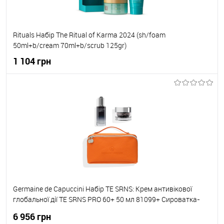
Rituals Набір The Ritual of Karma 2024 (sh/foam
50ml+b/cream 70ml+b/scrub 125gr)
1 104 грн
До кошика
До обраного
В наявності
Germaine de Capuccini Набір TE SRNS: Крем антивікової
глобальної дії TE SRNS PRO 60+ 50 мл 81099+ Сироватка-
бустер відновлююча TE SRNS Repair Night Progress 50мл
6 956 грн
81709