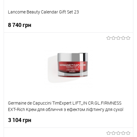
Lancome Beauty Calendar Gift Set 23
8 740 грн
До кошика
До обраного
В наявності
Germaine de Capuccini TimExpert LIFT_IN CR.GL.FIRMNESS
EXT-Rich Крем для обличчя з ефектом ліфтингу для сухої
шкіри 50 мл
3 104 грн