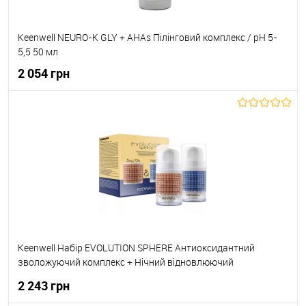
Keenwell NEURO-K GLY + AHAs Пілінговий комплекс / pH 5-
5,5 50 мл
2 054 грн
До кошика
До обраного
В наявності
Keenwell Набір EVOLUTION SPHERE Антиоксидантний
зволожуючий комплекс + Нічний відновлюючий
зволожуючий комплекси 50 мл+50 мл 8435002130486
2 243 грн