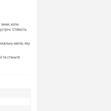
а зими, коли
стрічі. Стійкість
нікальну магію, яку
ї та станьте