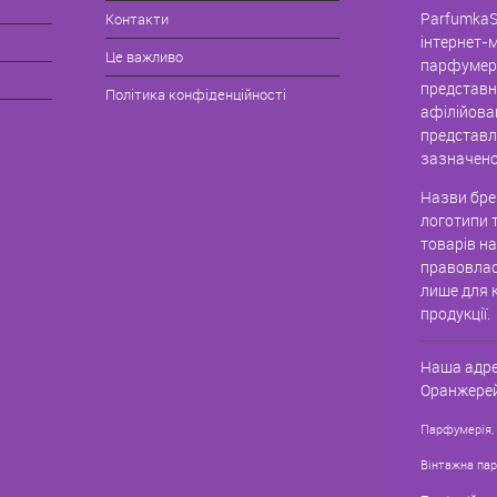
ParfumkaS
Контакти
інтернет-
Це важливо
парфумері
представн
Політика конфіденційності
афілійова
представле
зазначено
Назви брен
логотипи 
товарів н
правовлас
лише для к
продукції.
Наша адре
Оранжерей
Парфумерія,
Вінтажна па