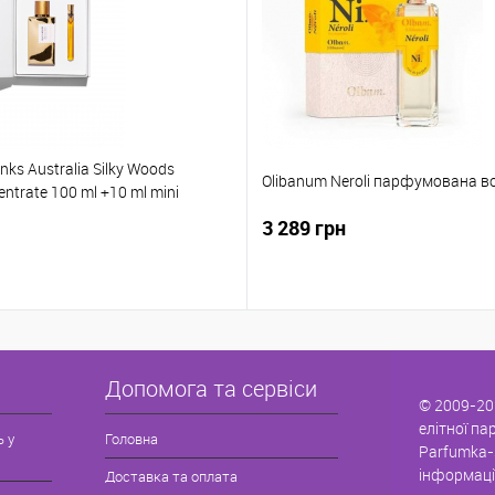
anks Australia Silky Woods
Olibanum Neroli парфумована в
ntrate 100 ml +10 ml mini
3 289 грн
Допомога та сервіси
© 2009-20
елітної па
ь у
Головна
Parfumka-
інформаці
Доставка та оплата