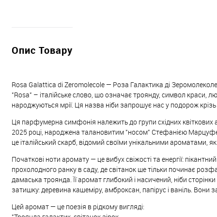
Опис Товару
Rosa Galattica di Zeromolecole — Роза Галактика ді Зеромолеколе.
"Rosa" – італійське слово, що означає троянду, символ краси, люб
народжуються мрії. Ця назва ніби запрошує нас у подорож крізь ч
Ця парфумерна симфонія належить до групи східних квіткових аро
2025 році, народжена талановитим "носом" Стефанією Марцуферо
це італійський скарб, відомий своїми унікальними ароматами, які 
Початкові ноти аромату — це вибух свіжості та енергії: пікантн
прохолодного ранку в саду, де світанок ще тільки починає розфа
дамаська троянда. Її аромат глибокий і насичений, ніби сторінк
затишку: деревина кашеміру, амброксан, папірус і ваніль. Вони 
Цей аромат — це поезія в рідкому вигляді:
"Троянда галактик, світанок зірок,