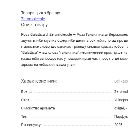
Товари цього бренду:
Zeromolecole
Опис товару:
Rosa Galattica di Zeromolecole — Роза Галактика ді Зеромолек
звучить, ніби музика сфер, ніби шепіт зірок, ніби спогад про щ
італійське слово, що означає троянду, символ краси, любові т
"Galattica" – від слова "галактика", нескінченний простір, де 
назва ніби запрошує нас у подорож крізь час і простір, де ко
зіркою на небосхилі вашої уяви.
Характеристики:
Всі ха
Бренд
Zeromol
Стать
Універс
Сімейство аромата
східні, 
Тип
Парфу
Рік випуску
2025