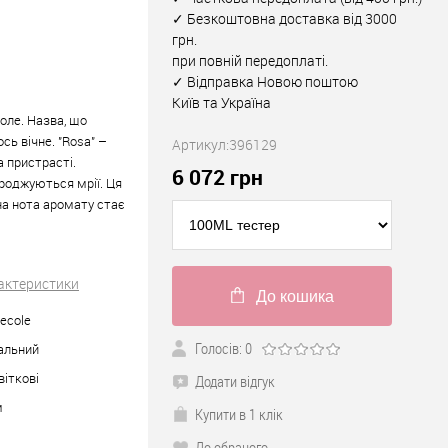
✓ Безкоштовна доставка від 3000
грн.
при повній передоплаті.
✓ Відправка Новою поштою
Київ та Україна
оле. Назва, що
ось вічне. "Rosa" –
Артикул:
396129
а пристрасті.
6 072
грн
народжуються мрії. Ця
жна нота аромату стає
рактеристики
До кошика
ecole
Голосів: 0
альний
квіткові
Додати відгук
м
Купити в 1 клік
До обраного