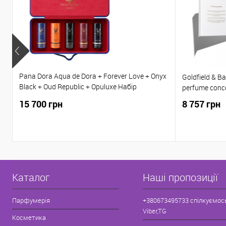
Pana Dora Aqua de Dora + Forever Love + Onyx
Goldfield & B
Black + Oud Republic + Opuluxe Набір
perfume conce
парфумів 5*15 мл
15 700 грн
8 757 грн
Каталог
Наші пропозиції
Парфумерія
+380673495733 спілкуємос
Viber,TG
Косметика