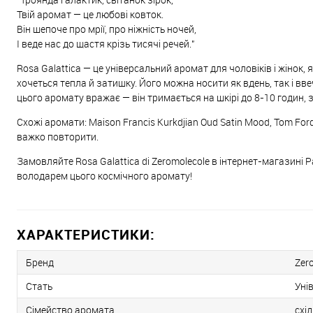
Твій аромат — це любові ковток.
Він шепоче про мрії, про ніжність ночей,
І веде нас до щастя крізь тисячі речей."
Rosa Galattica — це універсальний аромат для чоловіків і жінок, 
хочеться тепла й затишку. Його можна носити як вдень, так і ввеч
цього аромату вражає — він тримається на шкірі до 8-10 годин
Схожі аромати: Maison Francis Kurkdjian Oud Satin Mood, Tom For
важко повторити.
Замовляйте Rosa Galattica di Zeromolecole в інтернет-магазині P
володарем цього космічного аромату!
ХАРАКТЕРИСТИКИ:
Бренд
Zer
Стать
Уні
Сімейство аромата
схід