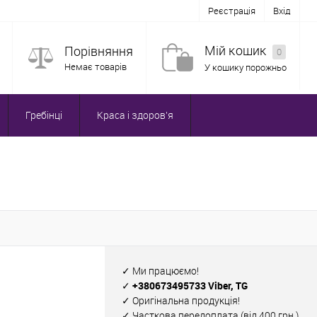
Реєстрація
Вхід
Мій кошик
Порівняння
0
Немає товарів
У кошику порожньо
Гребінці
Краса і здоров'я
✓ Ми працюємо!
✓ +380673495733 Viber, TG
✓ Оригінальна продукція!
✓ Часткова передоплата (від 400 грн.)