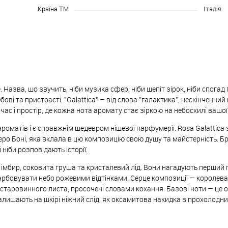
Країна ТМ
Італія
 Назва, що звучить, ніби музика сфер, ніби шепіт зірок, ніби спогад 
ові та пристрасті. "Galattica" – від слова "галактика", нескінченний 
ас і простір, де кожна нота аромату стає зіркою на небосхилі вашої
матів і є справжнім шедевром нішевої парфумерії. Rosa Galattica з
 Боні, яка вклала в цю композицію свою душу та майстерність. Бр
ніби розповідають історії.
ий імбир, соковита груша та кристалевий лід. Вони нагадують перший
рбовувати небо рожевими відтінками. Серце композиції — королева в
и старовинного листа, просочені словами кохання. Базові ноти — це 
залишають на шкірі ніжний слід, як оксамитова накидка в прохолодни