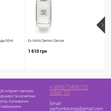
N
ода 50ml
Ex Nihilo Demon Dancer
6
1 610 грн
8
+380673495733
26 Інтернет-магазин
Viber,TG
рфумерії та косметики
shop. Копіювання
Email:
ї заборонено.
parfumkashop@gmail.com