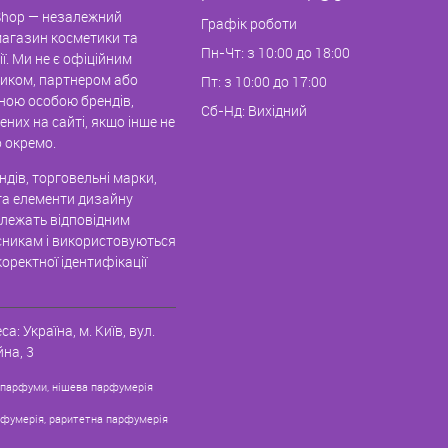
hop — незалежний
Графік роботи
магазин косметики та
Пн-Чт: з 10:00 до 18:00
ї. Ми не є офіційним
иком, партнером або
Пт: з 10:00 до 17:00
ною особою брендів,
Сб-Нд: Вихідний
них на сайті, якщо інше не
 окремо.
дів, торговельні марки,
та елементи дизайну
алежать відповідним
никам і використовуються
оректної ідентифікації
са:
Україна, м. Київ
,
вул.
на, 3
 парфуми, нішева парфумерія
рфумерія, раритетна парфумерія