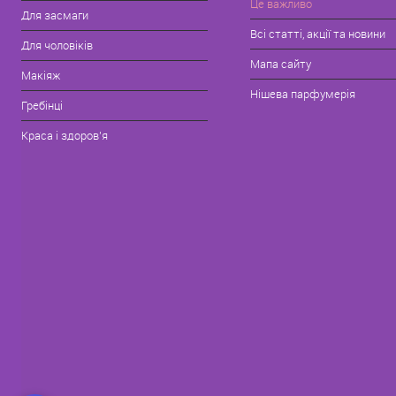
Це важливо
Для засмаги
Всі статті, акції та новини
Для чоловіків
Мапа сайту
Макіяж
Нішева парфумерія
Гребінці
Краса і здоров'я