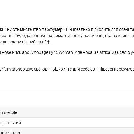
які цінують мистецтво парфумерії. Він ідеально підходить для осені т
ері: він буде доречним і на романтичному побаченні, і на важливій зу
, залишаючи ніжний шлейф.
d Rose Prick або Amouage Lyric Woman. Але Rosa Galattica має свою у
arfumkaShop вже сьогодні! Відкрийте для себе світ нішевої парфумері
omolecole
версальний
ні, квіткові