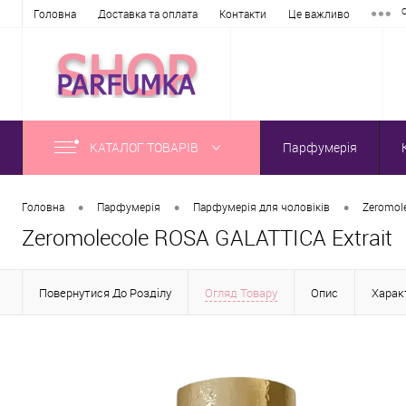
Головна
Доставка та оплата
Контакти
Це важливо
КАТАЛОГ ТОВАРІВ
Парфумерія
•
•
•
Головна
Парфумерія
Парфумерія для чоловіків
Zeromol
Zeromolecole ROSA GALATTICA Extrait
Повернутися До Розділу
Огляд Товару
Опис
Хара