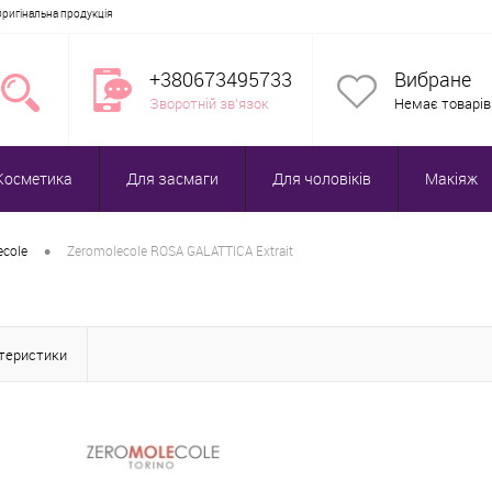
Оригінальна продукція
+380673495733
Вибране
Зворотній зв'язок
Немає товарів
Косметика
Для засмаги
Для чоловіків
Макіяж
•
ecole
Zeromolecole ROSA GALATTICA Extrait
ктеристики