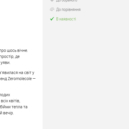
До порівняння
В наявності
про щось вічне.
простір, де
 уяви.
'явилася на світ у
енд Zeromolecole —
 подих
сіх квітів,
обійми тепла та
й вечір.