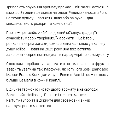
Тривалість звучання аромату вражає – він залишається на
шкірі до 8 годин і ще довше на одязі. Радимо наносити його
на точки пульсу – зап’ястя, шию або за вуха – для
максимального розкриття композиції.
Rubini – це італійський бренд, який об’єднує традиції і
сучасність у своїх творіннях. Їх аромати – це історії,
розказані через запахи, кожна з яких має свою унікальну
душу. Idilios – новинка 2025 року, яка вже встигла
завоювати серця поціновувачів парфумерії по всьому світу.
Якщо вам подобаються аромати з нотами ванілі та фруктів,
зверніть увагу на такі парфуми, як Tom Ford Soleil Blanc або
Maison Francis Kurkdjian Amyris Femme. Але Idilios – це щось
більше, це магія в кожній краплі.
Відчуйте гармонію і красу цього аромату вже сьогодні!
Замовляйте Idilios від Rubini в інтернет-магазині
ParfumkaShop та відкрийте для себе новий вимір
парфумерного мистецтва.