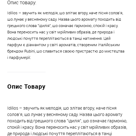
Опис товару:
Idilios – звучить як мелодія, що злітає вгору, наче пісня солов’я,
що лунає у весняному саду. Назва цього аромату походить від
грецького слова "ідилія", що означає гармонію, спокій і красу.
Вона переносить нас у світ мрійливих образів, де природа і
людські почуття переплітаються в танці натхнення. Цей
парфум є діамантом у світі ароматів, створеним італійським
брендом Rubini, що славиться своєю пристрастю до мистецтва
і парфумерії.
Опис Товару
Idilios – звучить як мелодія, що злітає вгору, наче пісня
солов’я, що лунає у весняному саду. Назва цього аромату
походить від грецького слова "ідилія", що означає гармонію,
спокій і красу. Вона переносить нас у світ мрійливих образів,
де природа і людські почуття переплітаються в танці