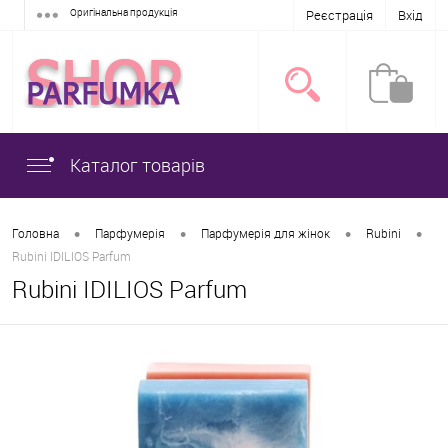
Оригінальна продукція
Реєстрація
Вхід
Каталог товарів
•
•
•
•
Головна
Парфумерія
Парфумерія для жінок
Rubini
Rubini IDILIOS Parfum
Rubini IDILIOS Parfum