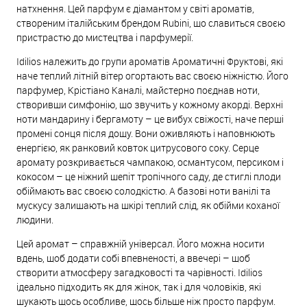
натхнення. Цей парфум є діамантом у світі ароматів,
створеним італійським брендом Rubini, що славиться своєю
пристрастю до мистецтва і парфумерії.
Idilios належить до групи ароматів Ароматичні Фруктові, які
наче теплий літній вітер огортають вас своєю ніжністю. Його
парфумер, Крістіано Каналі, майстерно поєднав ноти,
створивши симфонію, що звучить у кожному акорді. Верхні
ноти мандарину і бергамоту – це вибух свіжості, наче перші
промені сонця після дощу. Вони оживляють і наповнюють
енергією, як ранковий ковток цитрусового соку. Серце
аромату розкривається чампакою, османтусом, персиком і
кокосом – це ніжний шепіт тропічного саду, де стиглі плоди
обіймають вас своєю солодкістю. А базові ноти ванілі та
мускусу залишають на шкірі теплий слід, як обійми коханої
людини.
Цей аромат – справжній універсал. Його можна носити
вдень, щоб додати собі впевненості, а ввечері – щоб
створити атмосферу загадковості та чарівності. Idilios
ідеально підходить як для жінок, так і для чоловіків, які
шукають щось особливе, щось більше ніж просто парфум.