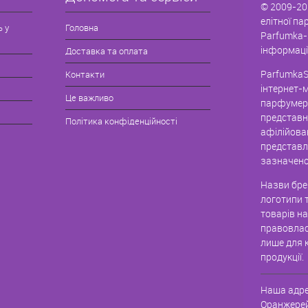
© 2009-20
елітної па
ь у
Головна
Parfumka-
інформаці
Доставка та оплата
ParfumkaS
Контакти
інтернет-
Це важливо
парфумері
представн
Політика конфіденційності
афілійова
представле
зазначено
Назви брен
логотипи 
товарів н
правовлас
лише для к
продукції.
Наша адре
Оранжерей