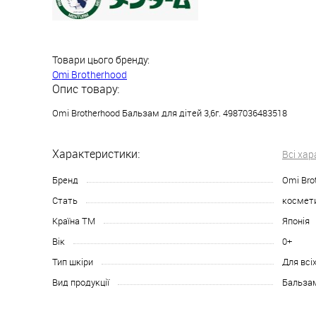
Товари цього бренду:
Omi Brotherhood
Опис товару:
Omi Brotherhood Бальзам для дітей 3,6г. 4987036483518
Характеристики:
Всі ха
Бренд
Omi Bro
Стать
космети
Країна ТМ
Японія
Вік
0+
Тип шкіри
Для всіх
Вид продукції
Бальза