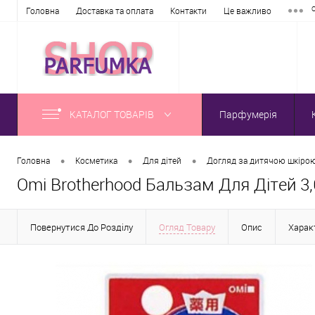
Головна
Доставка та оплата
Контакти
Це важливо
КАТАЛОГ ТОВАРІВ
Парфумерія
•
•
•
Головна
Косметика
Для дітей
Догляд за дитячою шкіро
Omi Brotherhood Бальзам Для Дітей 3
Повернутися До Розділу
Огляд Товару
Опис
Хара