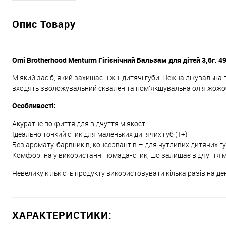
Опис Товару
Omi Brotherhood Menturm Гігієнічний Бальзам для дітей 3,6г. 
М'який засіб, який захищає ніжні дитячі губи. Нежна лікувальна 
входять зволожувальний сквален та пом'якшувальна олія жожо
Особливості:
Акуратне покриття для відчуття м'якості.
Ідеально тонкий стик для маленьких дитячих губ (1+)
Без аромату, барвників, консервантів – для чутливих дитячих гу
Комфортна у використанні помада-стик, що залишає відчуття м'
Невелику кількість продукту використовувати кілька разів на д
ХАРАКТЕРИСТИКИ: