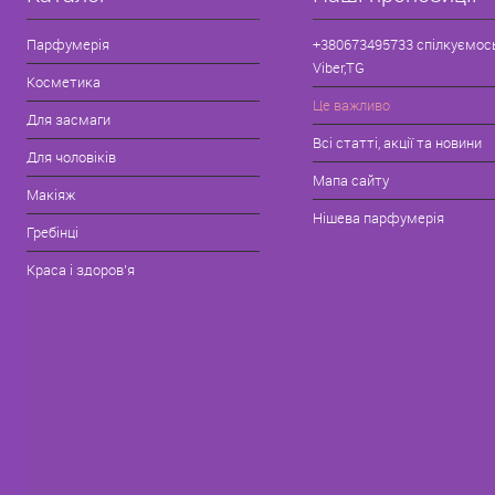
Парфумерія
+380673495733 спілкуємос
Viber,TG
Косметика
Це важливо
Для засмаги
Всі статті, акції та новини
Для чоловіків
Мапа сайту
Макіяж
Нішева парфумерія
Гребінці
Краса і здоров'я