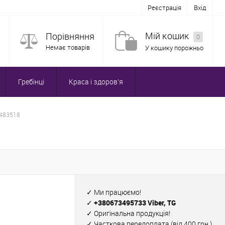
Реєстрація
Вхід
Мій кошик
Порівняння
0
Немає товарів
У кошику порожньо
Гребінці
Краса і здоров'я
6483518
✓ Ми працюємо!
✓ +380673495733 Viber, TG
✓ Оригінальна продукція!
✓ Часткова передоплата (від 400 грн.)