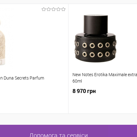
New Notes Erotika Maximale extra
ion Duna Secrets Parfum
60ml
8 970 грн
Допомога та сервіси