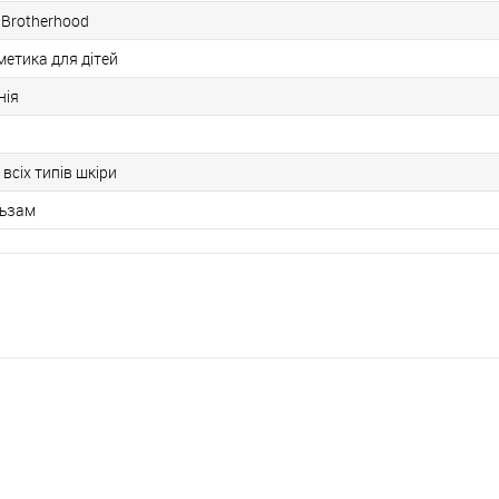
 Brotherhood
метика для дітей
нія
 всіх типів шкіри
ьзам