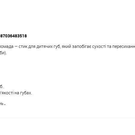
4987036483518
помада — стик для дитячих губ, який запобігає сухості та пересихан
би).
б.
якості на губах.
ень
.