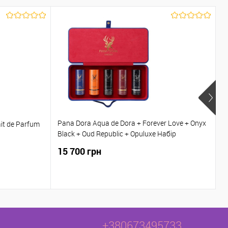
Pana Dora Aqua de Dora + Forever Love + Onyx
it de Parfum
D
Black + Oud Republic + Opuluxe Набір
парфумів 5*15 мл
15 700 грн
6
+380673495733