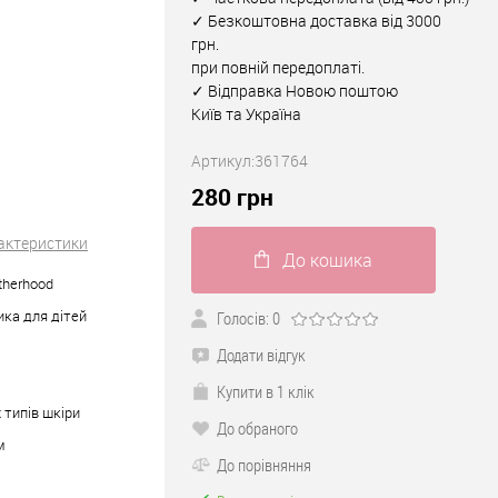
✓ Безкоштовна доставка від 3000
грн.
при повній передоплаті.
✓ Відправка Новою поштою
Київ та Україна
Артикул:
361764
280
грн
рактеристики
До кошика
therhood
ка для дітей
Голосів: 0
Додати відгук
Купити в 1 клік
 типів шкіри
До обраного
м
До порівняння