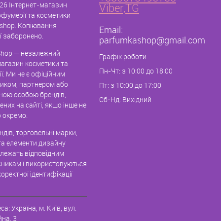
26 Інтернет-магазин
Viber,TG
рфумерії та косметики
shop. Копіювання
Email:
ї заборонено.
parfumkashop@gmail.com
hop — незалежний
Графік роботи
магазин косметики та
Пн-Чт: з 10:00 до 18:00
ї. Ми не є офіційним
иком, партнером або
Пт: з 10:00 до 17:00
ною особою брендів,
Сб-Нд: Вихідний
них на сайті, якщо інше не
 окремо.
дів, торговельні марки,
та елементи дизайну
алежать відповідним
никам і використовуються
оректної ідентифікації
са:
Україна, м. Київ
,
вул.
на, 3