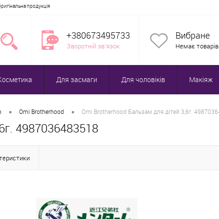
Оригінальна продукція
+380673495733
Вибране
Зворотній зв'язок
Немає товарів
Косметика
Для засмаги
Для чоловіків
Макіяж
•
•
ю
Omi Brotherhood
Omi Brotherhood Бальзам для дітей 3,6г. 498703
,6г. 4987036483518
ктеристики