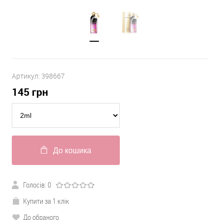
Артикул:
398667
145
грн
До кошика
Голосів:
0
Купити за 1 клік
До обраного