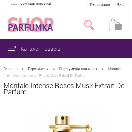
Оригінальна продукція
Реєстрація
Вхід
Каталог товарів
•
•
•
Головна
Парфумерія
Парфумерія для жінок
Montale
•
Montale Intense Roses Musk Extrait De Parfum
Montale Intense Roses Musk Extrait De
Parfum