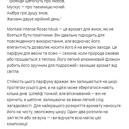
"Троянди шепочуть про любов,
Мускус — про таємницю ночей.
Амбра гріє душу знов,
Жасмин дарує мрійний день."
Montale Intense Roses Musk — це аромат для жінок, які не
бояться бути помітними. Він ідеально підходить для
повсякденного використання, але водночас його
елегантність дозволяє носити його й на вечірні заходи. Це
парфум для весни та осені — сезонів, коли природа оживає
або прощається з теплом. Його легкий алюмінієвий флакон
робить його зручним для подорожей і захищає аромат від
світла.
Стійкість цього парфуму вражає: він залишається на шкірі
протягом усього дня, а на одязі може зберігатися навіть
кілька днів. Шлейф тонкий, але впізнаваний — він не
кричить, а шепоче, залишаючи за вами легкий слід
загадковості. Для найкращого розкриття аромату наносьте
його на чисту, зволожену шкіру. Один-два розпили на
зап’ястя або за вуха — і ви відчуєте всю магію цієї
композиції.