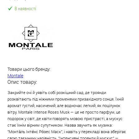
В наявності
Товари цього бренду:
Montale
Опис товару:
Закрийте очі й уявіть собі розкішний сад, де троянди
розквітають під ніжними променями призахідного сонця. Їхній
аромат густий, насичений, але водночас легкий, як поцілунок
вітру. Montale Intense Roses Musk — це не просто парфум, це
подорож у світ, де квіти говорять мовою пристрасті, а мускус
стає їхнім вірним супутником. Назва звучить як музика:
"Монта́ль Інте́нс Ро́зес Маск", і навіть у перекладі вона зберігає
свою таємничу чарівність. "Інтенсивні троянди й мускус" —