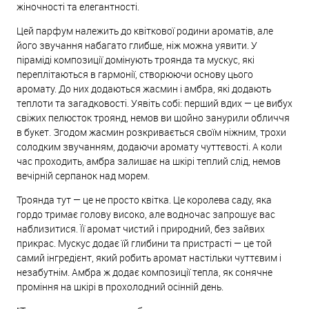
жіночності та елегантності.
Цей парфум належить до квіткової родини ароматів, але
його звучання набагато глибше, ніж можна уявити. У
піраміді композиції домінують троянда та мускус, які
переплітаються в гармонії, створюючи основу цього
аромату. До них додаються жасмин і амбра, які додають
теплоти та загадковості. Уявіть собі: перший вдих — це вибух
свіжих пелюсток троянд, немов ви щойно занурили обличчя
в букет. Згодом жасмин розкривається своїм ніжним, трохи
солодким звучанням, додаючи аромату чуттєвості. А коли
час проходить, амбра залишає на шкірі теплий слід, немов
вечірній серпанок над морем.
Троянда тут — це не просто квітка. Це королева саду, яка
гордо тримає голову високо, але водночас запрошує вас
наблизитися. Її аромат чистий і природний, без зайвих
прикрас. Мускус додає їй глибини та пристрасті — це той
самий інгредієнт, який робить аромат настільки чуттєвим і
незабутнім. Амбра ж додає композиції тепла, як сонячне
проміння на шкірі в прохолодний осінній день.