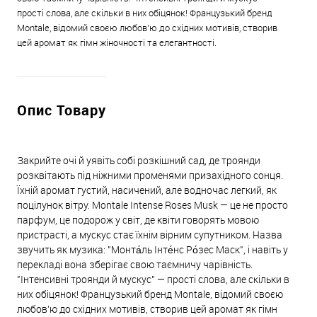
прості слова, але скільки в них обіцянок! Французький бренд
Montale, відомий своєю любов’ю до східних мотивів, створив
цей аромат як гімн жіночності та елегантності.
Опис Товару
Закрийте очі й уявіть собі розкішний сад, де троянди
розквітають під ніжними променями призахідного сонця.
Їхній аромат густий, насичений, але водночас легкий, як
поцілунок вітру. Montale Intense Roses Musk — це не просто
парфум, це подорож у світ, де квіти говорять мовою
пристрасті, а мускус стає їхнім вірним супутником. Назва
звучить як музика: "Монта́ль Інте́нс Ро́зес Маск", і навіть у
перекладі вона зберігає свою таємничу чарівність.
"Інтенсивні троянди й мускус" — прості слова, але скільки в
них обіцянок! Французький бренд Montale, відомий своєю
любов’ю до східних мотивів, створив цей аромат як гімн