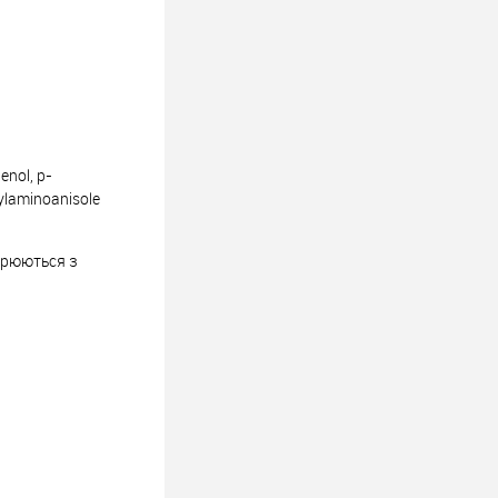
enol, p-
ylaminoanisole
ворюються з