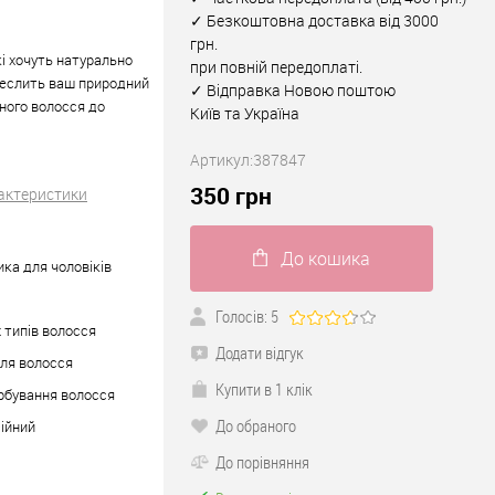
✓ Безкоштовна доставка від 3000
грн.
які хочуть натурально
при повній передоплаті.
реслить ваш природний
✓ Відправка Новою поштою
ного волосся до
Київ та Україна
Артикул:
387847
350
грн
рактеристики
До кошика
ка для чоловіків
Голосів: 5
х типів волосся
Додати відгук
ля волосся
Купити в 1 клік
рбування волосся
До обраного
ійний
До порівняння