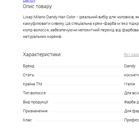
Опис товару:
Lisap Milano Dandy Hair Color - ідеальний вибір для чоловіків, 
камуфлювати сивину. Ця спеціальна крем-фарба м'яко підк
колір волосся, забезпечуючи непомітний перехід від фарбова
натуральних коренів.
Характеристики:
Всі ха
Бренд
Dandy
Стать
космети
Країна ТМ
Італія
Тип волосся
Для всі
Вид продукції
Фарба д
Призначення
Для фа
Клас
Профес