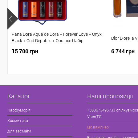
Pana Dora Aqua de Dora + Forever Love + Onyx
Dior Diorella
Black + Oud Republic + Opuluxe Набір
парфумів 5*15 мл
15 700 грн
6 744 грн
Каталог
Наші пропозиції
Парфумерія
+380673495733 спілкуємос
Viber,TG
Косметика
Це важливо
Для засмаги
Всі статті, акції та новини