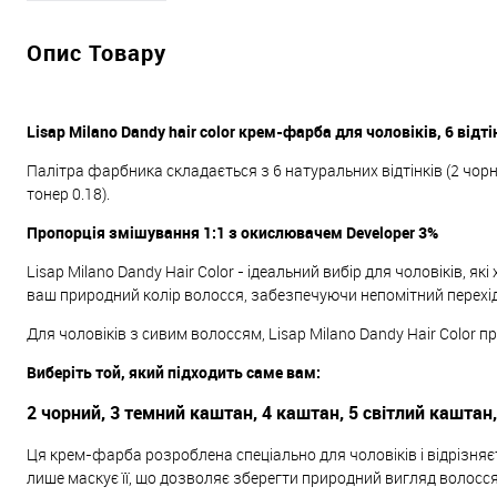
Опис Товару
Lisap Milano Dandy hair color крем-фарба для чоловіків, 6 відті
Палітра фарбника складається з 6 натуральних відтінків (2 чорн
тонер 0.18).
Пропорція змішування 1:1 з окислювачем Developer 3%
Lisap Milano Dandy Hair Color - ідеальний вибір для чоловіків,
ваш природний колір волосся, забезпечуючи непомітний перехід
Для чоловіків з сивим волоссям, Lisap Milano Dandy Hair Color 
Виберіть той, який підходить саме вам:
2 чорний, 3 темний каштан, 4 каштан, 5 світлий каштан,
Ця крем-фарба розроблена спеціально для чоловіків і відрізняє
лише маскує її, що дозволяє зберегти природний вигляд волосся