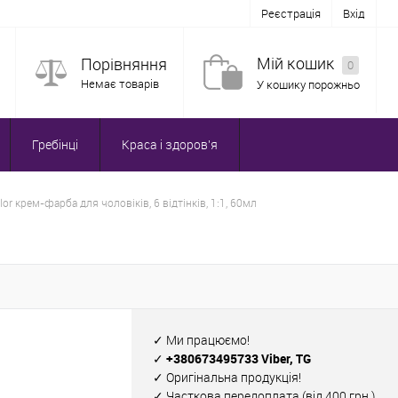
Реєстрація
Вхід
Мій кошик
Порівняння
0
Немає товарів
У кошику порожньо
Гребінці
Краса і здоров'я
olor крем-фарба для чоловіків, 6 відтінків, 1:1, 60мл
✓ Ми працюємо!
✓ +380673495733 Viber, TG
✓ Оригінальна продукція!
✓ Часткова передоплата (від 400 грн.)