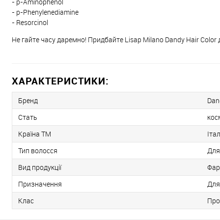
- p-Aminophenol
- p-Phenylenediamine
- Resorcinol
Не гайте часу даремно! Придбайте Lisap Milano Dandy Hair Colo
ХАРАКТЕРИСТИКИ:
Бренд
Dan
Стать
кос
Країна ТМ
Італ
Тип волосся
Для
Вид продукції
Фар
Призначення
Для
Клас
Про