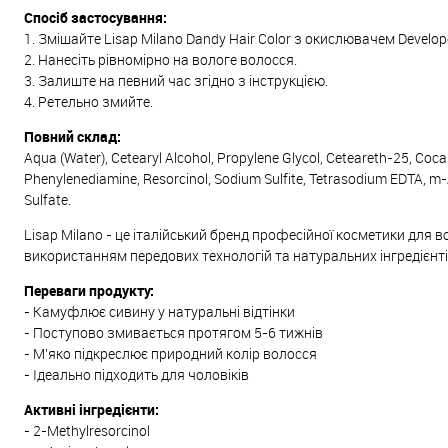
Спосіб застосування:
1. Змішайте Lisap Milano Dandy Hair Color з окислювачем Develope
2. Нанесіть рівномірно на вологе волосся.
3. Залиште на певний час згідно з інструкцією.
4. Ретельно змийте.
Повний склад:
Aqua (Water), Cetearyl Alcohol, Propylene Glycol, Ceteareth-25, Co
Phenylenediamine, Resorcinol, Sodium Sulfite, Tetrasodium EDTA, m
Sulfate.
Lisap Milano - це італійський бренд професійної косметики для в
використанням передових технологій та натуральних інгредієнтів
Переваги продукту:
- Камуфлює сивину у натуральні відтінки
- Поступово змивається протягом 5-6 тижнів
- М'яко підкреслює природний колір волосся
- Ідеально підходить для чоловіків
Активні інгредієнти:
- 2-Methylresorcinol