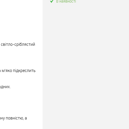
В наявності
і світло-сріблястий
а м'яко підкреслить
одних.
ну повністю, а