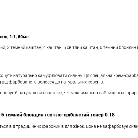
нків, 1:1, 60мл
ий, 3 темний каштан, 4 каштан, 5 світлий каштан, 6 темний блондин 
 які хочуть натурально камуфлювати сивину. Ця спеціальна крем-фарб
 від фарбованого волосся до натуральних коренів.
пропонує 6 натуральних відтінків, які максимально наближені до прир
 6 темний блондин і світло-сріблястий тонер 0.18
ться від традиційних фарбників для жінок. Вона не зафарбовує сиви
.