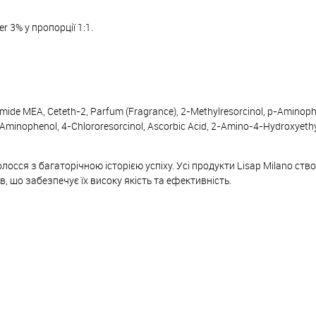
r 3% у пропорції 1:1.
camide MEA, Ceteth-2, Parfum (Fragrance), 2-Methylresorcinol, p-Aminoph
-Aminophenol, 4-Chlororesorcinol, Ascorbic Acid, 2-Amino-4-Hydroxyeth
олосся з багаторічною історією успіху. Усі продукти Lisap Milano ст
, що забезпечує їх високу якість та ефективність.