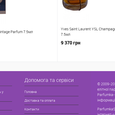
Yves Saint Laurent YSL Champag
 Vintage Parfum 7.5мл
7.5мл
9 370 грн
Допомога та сервіси
© 2009-20
елітної па
ь у
Головна
Parfumka-
інформаці
Доставка та оплата
ParfumkaS
Контакти
інтернет-