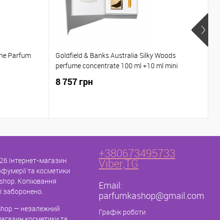
ne Parfum
Goldfield & Banks Australia Silky Woods
O
perfume concentrate 100 ml +10 ml mini
8 757 грн
3
+380673495733
26 Інтернет-магазин
Viber,TG
рфумерії та косметики
shop. Копіювання
Email:
ї заборонено.
parfumkashop@gmail.com
hop — незалежний
Графік роботи
магазин косметики та