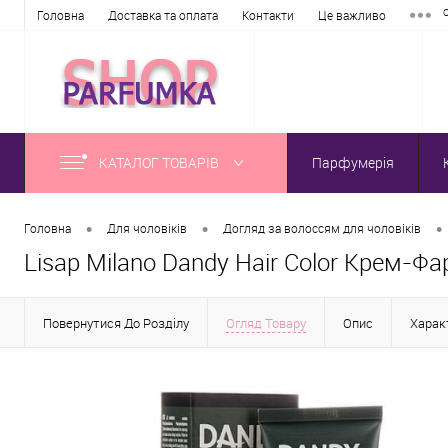
Головна
Доставка та оплата
Контакти
Це важливо
КАТАЛОГ ТОВАРІВ
Парфумерія
•
•
•
Головна
Для чоловіків
Догляд за волоссям для чоловіків
Lisap Milano Dandy Hair Color Крем-Фар
Повернутися До Розділу
Огляд Товару
Опис
Хара