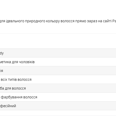
r для ідеального природного кольору волосся прямо зараз на сайті P
dy
метика для чоловіків
ія
 всіх типів волосся
ба для волосся
 фарбування волосся
фесійний