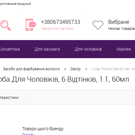
Оригінальна продукція
+380673495733
Вибране
Зворотній зв'язок
Немає товарів
Косметика
Для засмаги
Для чоловіків
Макіяж
•
•
Засоби для фарбування волосся
Dandy
Lisap Milano Dandy hair c
ба Для Чоловіків, 6 Відтінків, 1:1, 60мл
ктеристики
Товари цього бренду:
Dandy