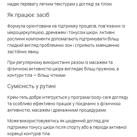
надає перевагу легким текстурам у догляді за тілом.
Як працює засіб
Формула орієнтована на підтримку процесів, пов’язаних із
мікроциркуляцією, дренажем і тонусом шкіри. Активні
рослинні компоненти допомагають підтримувати більш
гладкий вигляд проблемних зон і сприяють зменшенню
застійних явищ.
При регулярному використанні разом із масажем та
фізичною активністю шкіра виглядає більш пружною, а
контури тіла — більш чіткими.
Сумісність у рутині
Крем-гель добре інтегрується у програми body-care догляду
та особливо ефективно працює у поєднанні з фізичною
активністю, масажем і дренажними процедурами.
Може використовуватись як щоденний догляд для
підтримки тонусу шкіри після спорту або в періоди активної
корекції контурів тіла.