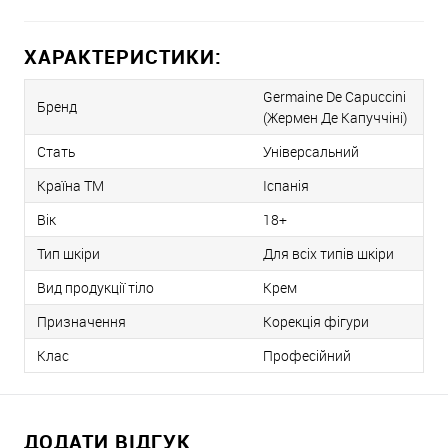
ХАРАКТЕРИСТИКИ:
Germaine De Capuccini
Бренд
(Жермен Де Капуччіні)
Стать
Універсальний
Країна ТМ
Іспанія
Вік
18+
Тип шкіри
Для всіх типів шкіри
Вид продукції тіло
Крем
Призначення
Корекція фігури
Клас
Професійний
ДОДАТИ ВІДГУК