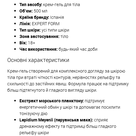
Тип засобу:
крем-гель для тіла
Об’єм:
500 мл
Країна бренду:
Іспанія
Лінія:
EXPERT FORM
Тип шкіри:
усі типи шкіри
Зона застосування:
тіло
Вік:
18+
Час використання:
будь-який час доби
Основні характеристики
Крем-гель створений для комплексного догляду за шкірою
тіла при втраті чіткості контурів, нерівностях рельєфу та
схильності до застійних явищ. Формула працює на підтримку
більш підтягнутого й гладкого вигляду шкіри.
Екстракт морського планктону:
підтримує
енергетичний обмін у шкірі та допомагає посилити
тонізуючу дію
Lepidium Meyenii (перуанська мака):
сприяє
дренажному ефекту та підтримці більш гладкого
рельєфу шкіри