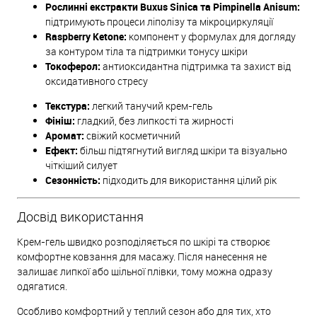
Рослинні екстракти Buxus Sinica та Pimpinella Anisum:
підтримують процеси ліполізу та мікроциркуляції
Raspberry Ketone:
компонент у формулах для догляду
за контуром тіла та підтримки тонусу шкіри
Токоферол:
антиоксидантна підтримка та захист від
оксидативного стресу
Текстура:
легкий танучий крем-гель
Фініш:
гладкий, без липкості та жирності
Аромат:
свіжий косметичний
Ефект:
більш підтягнутий вигляд шкіри та візуально
чіткіший силует
Сезонність:
підходить для використання цілий рік
Досвід використання
Крем-гель швидко розподіляється по шкірі та створює
комфортне ковзання для масажу. Після нанесення не
залишає липкої або щільної плівки, тому можна одразу
одягатися.
Особливо комфортний у теплий сезон або для тих, хто