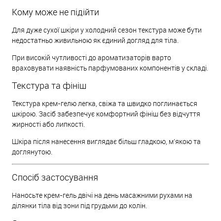
Кому може не підійти
Для дуже сухої шкіри у холодний сезон текстура може бути
недостатньо живильною як єдиний догляд для тіла.
При високій чутливості до ароматизаторів варто
враховувати наявність парфумованих компонентів у складі.
Текстура та фініш
Текстура крем-гелю легка, свіжа та швидко поглинається
шкірою. Засіб забезпечує комфортний фініш без відчуття
жирності або липкості.
Шкіра після нанесення виглядає більш гладкою, м’якою та
доглянутою.
Спосіб застосування
Наносьте крем-гель двічі на день масажними рухами на
ділянки тіла від зони під грудьми до колін.