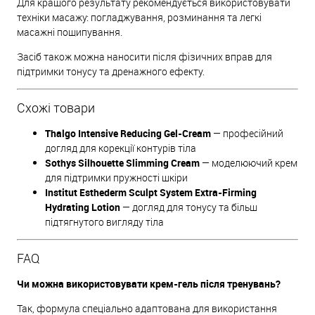
Для кращого результату рекомендується використовувати
техніки масажу: погладжування, розминання та легкі
масажні пощипування.
Засіб також можна наносити після фізичних вправ для
підтримки тонусу та дренажного ефекту.
Схожі товари
Thalgo Intensive Reducing Gel-Cream
— професійний
догляд для корекції контурів тіла
Sothys Silhouette Slimming Cream
— моделюючий крем
для підтримки пружності шкіри
Institut Esthederm Sculpt System Extra-Firming
Hydrating Lotion
— догляд для тонусу та більш
підтягнутого вигляду тіла
FAQ
Чи можна використовувати крем-гель після тренувань?
Так, формула спеціально адаптована для використання