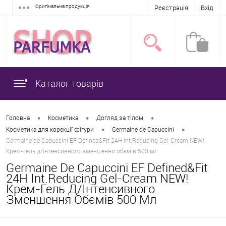
Оригінальна продукція
Реєстрація
Вхід
Каталог товарів
•
•
•
Головна
Косметика
Догляд за тілом
•
•
Косметика для корекції фігури
Germaine de Capuccini
Germaine de Capuccini EF Defined&Fit 24H Int.Reducing Gel-Cream NEW!
Крем-гель д/інтенсивного зменшення обємів 500 мл
Germaine De Capuccini EF Defined&Fit
24H Int.Reducing Gel-Cream NEW!
Крем-Гель Д/інтенсивного
Зменшення Обємів 500 Мл