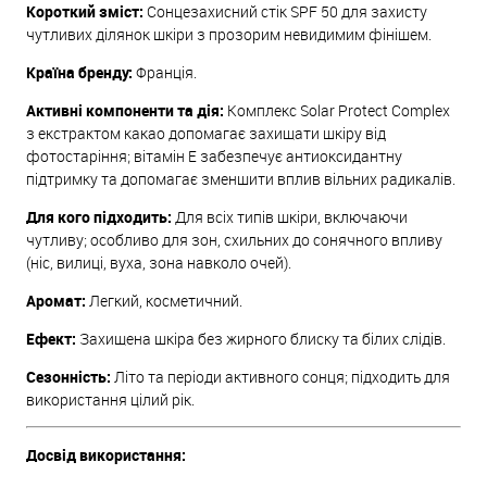
Короткий зміст:
Сонцезахисний стік SPF 50 для захисту
чутливих ділянок шкіри з прозорим невидимим фінішем.
Країна бренду:
Франція.
Активні компоненти та дія:
Комплекс Solar Protect Complex
з екстрактом какао допомагає захищати шкіру від
фотостаріння; вітамін Е забезпечує антиоксидантну
підтримку та допомагає зменшити вплив вільних радикалів.
Для кого підходить:
Для всіх типів шкіри, включаючи
чутливу; особливо для зон, схильних до сонячного впливу
(ніс, вилиці, вуха, зона навколо очей).
Аромат:
Легкий, косметичний.
Ефект:
Захищена шкіра без жирного блиску та білих слідів.
Сезонність:
Літо та періоди активного сонця; підходить для
використання цілий рік.
Досвід використання: