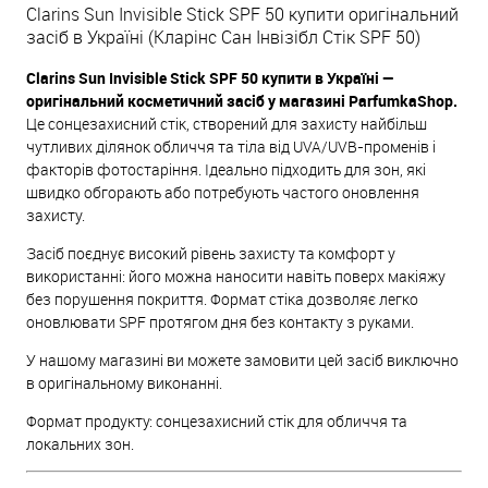
Clarins Sun Invisible Stick SPF 50 купити оригінальний
засіб в Україні (Кларінс Сан Інвізібл Стік SPF 50)
Clarins Sun Invisible Stick SPF 50 купити в Україні —
оригінальний косметичний засіб у магазині ParfumkaShop.
Це сонцезахисний стік, створений для захисту найбільш
чутливих ділянок обличчя та тіла від UVA/UVB-променів і
факторів фотостаріння. Ідеально підходить для зон, які
швидко обгорають або потребують частого оновлення
захисту.
Засіб поєднує високий рівень захисту та комфорт у
використанні: його можна наносити навіть поверх макіяжу
без порушення покриття. Формат стіка дозволяє легко
оновлювати SPF протягом дня без контакту з руками.
У нашому магазині ви можете замовити цей засіб виключно
в оригінальному виконанні.
Формат продукту: сонцезахисний стік для обличчя та
локальних зон.