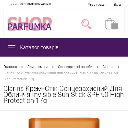
Оригінальна продукція
Реєстрація
Вхід
Каталог товарів
•
•
•
•
Головна
Для засмаги
Сонцезахисні засоби
Clarins
Clarins Крем-стік сонцезахисний для обличчя Invisible Sun Stick SPF 50
High Protection 17g
Clarins Крем-Стік Сонцезахисний Для
Обличчя Invisible Sun Stick SPF 50 High
Protection 17g