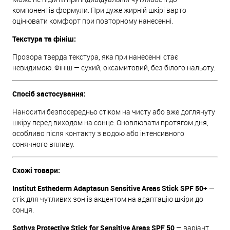
компонентів формули. При дуже жирній шкірі варто
оцінювати комфорт при повторному нанесенні.
Текстура та фініш:
Прозора тверда текстура, яка при нанесенні стає
невидимою. Фініш — сухий, оксамитовий, без білого нальоту.
Спосіб застосування:
Наносити безпосередньо стіком на чисту або вже доглянуту
шкіру перед виходом на сонце. Оновлювати протягом дня,
особливо після контакту з водою або інтенсивного
сонячного впливу.
Схожі товари:
Institut Esthederm Adaptasun Sensitive Areas Stick SPF 50+
—
стік для чутливих зон із акцентом на адаптацію шкіри до
сонця.
Sothys Protective Stick for Sensitive Areas SPF 50
— варіант