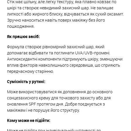
Стік має щільну, але легку текстуру, яка плавно ковзає по
шкірі та створює невидимий захисний шар. Не залишає
липкості або жирного блиску, відчувається як сухий оксамит.
Зручно наноситься навіть поверх макіяжу без його
пошкодження.
Як працює засіб:
Формула створює рівномірний захисний шар, який
допомагає відбивати та поглинати UVA/UVB-промені.
Антиоксидантні компоненти підтримують шкіру, зменшуючи
вплив факторів навколишнього середовища, що сприяють
передчасному старінню.
Сумісність у рутині:
Може використовуватися як доповнення до основного
сонцезахисного крему для точкового захисту або для
оновлення SPF протягом дня. Добре поєднується з
макіяжем і не порушує його структуру.
Кому може не підійти:
Може не підійти при індивідуальній чутливості до