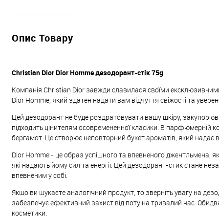
Опис Товару
Christian Dior Dior Homme дезодорант-стік 75g
Компанія Christian Dior завжди славилася своїми ексклюзивни
Dior Homme, який здатен надати вам відчуття свіжості та уверен
Цей дезодорант не буде роздратовувати вашу шкіру, закупорюва
підходить цінителям осовремененної класики. В парфюмерній ком
бергамот. Це створює неповторний букет ароматів, який надає в
Dior Homme - це образ успішного та впевненого джентльмена, яки
які надають йому сил та енергії. Цей дезодорант-стик стане не
впевненим у собі.
Якщо ви шукаєте аналогічний продукт, то зверніть увагу на дезо
забезпечує ефективний захист від поту на тривалий час. Обидв
косметики.