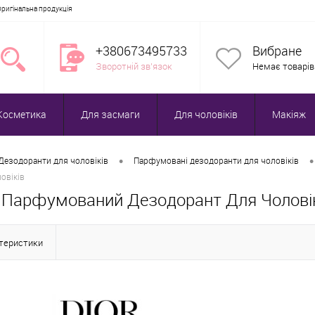
Оригінальна продукція
+380673495733
Вибране
Зворотній зв'язок
Немає товарів
Косметика
Для засмаги
Для чоловіків
Макіяж
•
•
Дезодоранти для чоловіків
Парфумовані дезодоранти для чоловіків
овіків
5g Парфумований Дезодорант Для Чолові
ктеристики