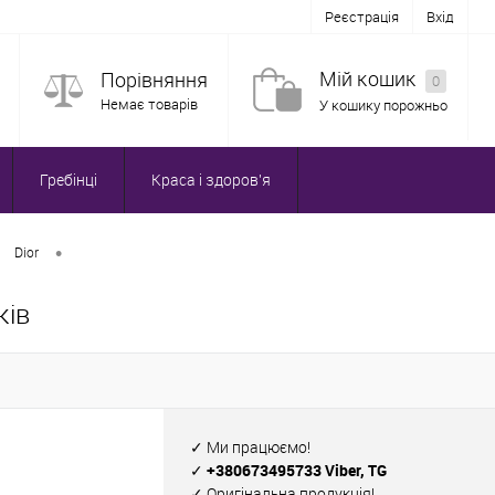
Реєстрація
Вхід
Мій кошик
Порівняння
0
Немає товарів
У кошику порожньо
Гребінці
Краса і здоров'я
•
Dior
ків
✓ Ми працюємо!
✓ +380673495733 Viber, TG
✓ Оригінальна продукція!