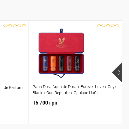
Pana Dora Aqua de Dora + Forever Love + Onyx
it de Parfum
D
Black + Oud Republic + Opuluxe Набір
парфумів 5*15 мл
15 700 грн
6