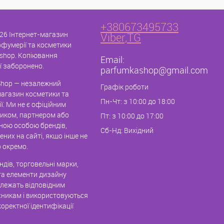
+380673495733
26 Інтернет-магазин
Viber,TG
рфумерії та косметики
shop. Копіювання
Email:
ї заборонено.
parfumkashop@gmail.com
hop — незалежний
Графік роботи
магазин косметики та
Пн-Чт: з 10:00 до 18:00
ї. Ми не є офіційним
иком, партнером або
Пт: з 10:00 до 17:00
ною особою брендів,
Сб-Нд: Вихідний
них на сайті, якщо інше не
 окремо.
дів, торговельні марки,
та елементи дизайну
алежать відповідним
никам і використовуються
оректної ідентифікації