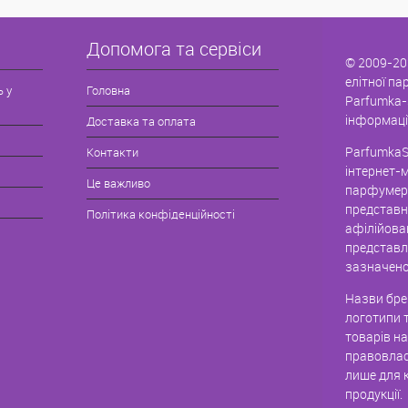
Допомога та сервіси
© 2009-20
елітної па
ь у
Головна
Parfumka-
інформаці
Доставка та оплата
ParfumkaS
Контакти
інтернет-
Це важливо
парфумері
представн
Політика конфіденційності
афілійова
представле
зазначено
Назви брен
логотипи 
товарів н
правовлас
лише для к
продукції.