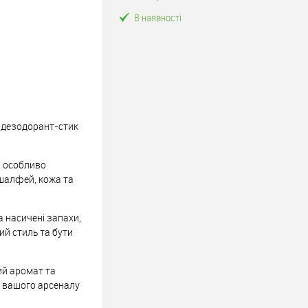
В наявності
 дезодорант-стик
й особливо
 шалфей, кожа та
а насичені запахи,
ий стиль та бути
ий аромат та
о вашого арсеналу