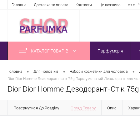
Головна
Доставка та оплата
Контакти
Це важливо
КАТАЛОГ ТОВАРІВ
Парфумерія
•
•
•
Головна
Для чоловіків
Набори косметики для чоловіків
Dior Dior Homme Дезодорант-стік 75g Парфумований Дезодорант для чол
Dior Dior Homme Дезодорант-Стік 7
Повернутися До Розділу
Огляд Товару
Опис
Хара