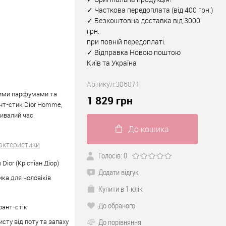
✓ Часткова передоплата (від 400 грн.)
✓ Безкоштовна доставка від 3000
грн.
при повній передоплаті.
✓ Відправка Новою поштою
Київ та Україна
Артикул:
306071
вними парфумами та
1 829
грн
нт-стик Dior Homme,
ривалий час.
До кошика
рактеристики
Голосів: 0
n Dior (Крістіан Діор)
Додати відгук
ка для чоловіків
Купити в 1 клік
До обраного
ант-стік
исту від поту та запаху
До порівняння