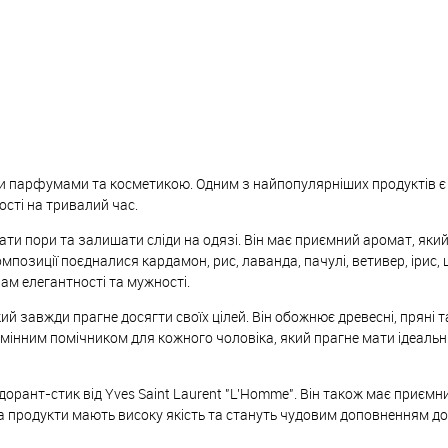
ми парфумами та косметикою. Одним з найпопулярніших продуктів є
ості на тривалий час.
ти пори та залишати сліди на одязі. Він має приємний аромат, яки
позиції поєдналися кардамон, рис, лаванда, пачулі, ветивер, ірис,
ам елегантності та мужності.
й завжди прагне досягти своїх цілей. Він обожнює древесні, пряні т
замінним помічником для кожного чоловіка, який прагне мати ідеальн
дорант-стик від Yves Saint Laurent "L'Homme". Він також має приємн
а продукти мають високу якість та стануть чудовим доповненням д