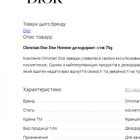
Товари цього бренду:
Dior
Опис товару:
Christian Dior Dior Homme дезодорант-стік 75g
Компанія Christian Dior завжди славилася своїми ексклюзи
косметикою. Одним з найпопулярніших продуктів є дезодора
який здатен надати вам відчуття свіжості та увереності на т
Характеристики:
Всі ха
Бренд
Christia
Стать
космети
Країна ТМ
Франція
Вид продукції тіло
Дезодор
Призначення
Для зах