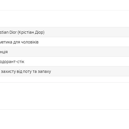
stian Dior (Крістіан Діор)
метика для чоловіків
нція
одорант-стік
 захисту від поту та запаху