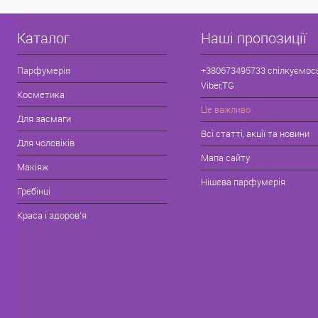
Каталог
Наші пропозиції
Парфумерія
+380673495733 спілкуємос
Viber,TG
Косметика
Це важливо
Для засмаги
Всі статті, акції та новини
Для чоловіків
Мапа сайту
Макіяж
Нішева парфумерія
Гребінці
Краса і здоров'я