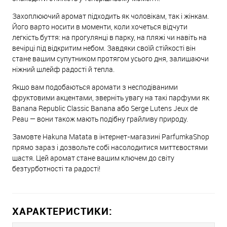
Захоплюючий аромат підходить як чоловікам, так і жінкам.
Його варто носити в моменти, коли хочеться відчути
легкість буття: на прогулянці в парку, на пляжі чи навіть на
вечірці під відкритим небом. Завдяки своїй стійкості він
стане вашим супутником протягом усього дня, залишаючи
ніжний шлейф радості й тепла.
Якщо вам подобаються аромати з несподіваними
фруктовими акцентами, зверніть увагу на такі парфуми як
Banana Republic Classic Banana або Serge Lutens Jeux de
Peau — вони також мають подібну грайливу природу.
Замовте Hakuna Matata в інтернет-магазині ParfumkaShop
прямо зараз і дозвольте собі насолодитися миттєвостями
щастя. Цей аромат стане вашим ключем до світу
безтурботності та радості!
ХАРАКТЕРИСТИКИ: