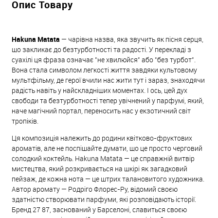
Опис Товару
Hakuna Matata
— чарівна назва, яка звучить як пісня серця,
що закликає до безтурботності та радості. У перекладі з
суахілі ця фраза означає "не хвилюйся" або "без турбот".
Вона стала символом легкості життя завдяки культовому
мультфільму, де герої вчили нас жити тут і зараз, знаходячи
радість навіть у найскладніших моментах. І ось, цей дух
свободи та безтурботності тепер увічнений у парфумі, який,
наче магічний портал, переносить нас у екзотичний світ
тропіків.
Ця композиція належить до родини квітково-фруктових
ароматів, але не поспішайте думати, що це просто черговий
солодкий коктейль. Hakuna Matata — це справжній витвір
мистецтва, який розкривається на шкірі як загадковий
пейзаж, де кожна нота — це штрих талановитого художника.
Автор аромату — Родріго Флорес-Ру, відомий своєю
здатністю створювати парфуми, які розповідають історії.
Бренд 27 87, заснований у Барселоні, славиться своєю