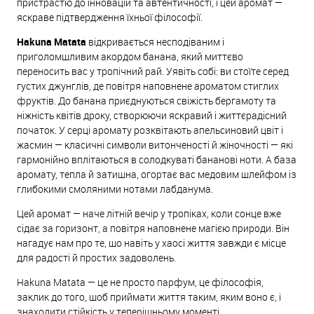
пристрастю до інновацій та автентичності, і цей аромат —
яскраве підтвердження їхньої філософії.
Hakuna Matata
відкривається несподіваним і
приголомшливим акордом банана, який миттєво
переносить вас у тропічний рай. Уявіть собі: ви стоїте серед
густих джунглів, де повітря наповнене ароматом стиглих
фруктів. До банана приєднуються свіжість бергамоту та
ніжність квітів дроку, створюючи яскравий і життєрадісний
початок. У серці аромату розквітають апельсиновий цвіт і
жасмин — класичні символи витонченості й жіночності — які
гармонійно вплітаються в солодкуваті бананові ноти. А база
аромату, тепла й затишна, огортає вас медовим шлейфом із
глибокими смоляними нотами лабданума.
Цей аромат — наче літній вечір у тропіках, коли сонце вже
сідає за горизонт, а повітря наповнене магією природи. Він
нагадує нам про те, що навіть у хаосі життя завжди є місце
для радості й простих задоволень.
Hakuna Matata — це не просто парфум, це філософія,
заклик до того, щоб приймати життя таким, яким воно є, і
знаходити стійкість у теперішньому моменті.