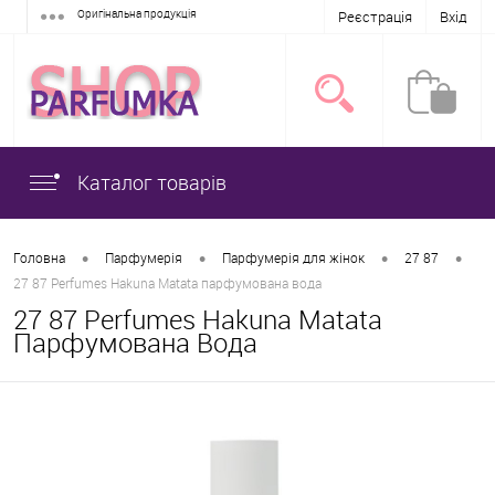
Оригінальна продукція
Реєстрація
Вхід
Каталог товарів
•
•
•
•
Головна
Парфумерія
Парфумерія для жінок
27 87
27 87 Perfumes Hakuna Matata парфумована вода
27 87 Perfumes Hakuna Matata
Парфумована Вода