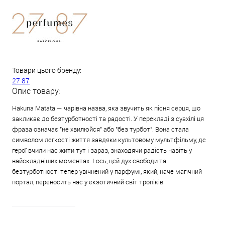
Товари цього бренду:
27 87
Опис товару:
Hakuna Matata — чарівна назва, яка звучить як пісня серця, що
закликає до безтурботності та радості. У перекладі з суахілі ця
фраза означає "не хвилюйся" або "без турбот". Вона стала
символом легкості життя завдяки культовому мультфільму, де
герої вчили нас жити тут і зараз, знаходячи радість навіть у
найскладніших моментах. І ось, цей дух свободи та
безтурботності тепер увічнений у парфумі, який, наче магічний
портал, переносить нас у екзотичний світ тропіків.