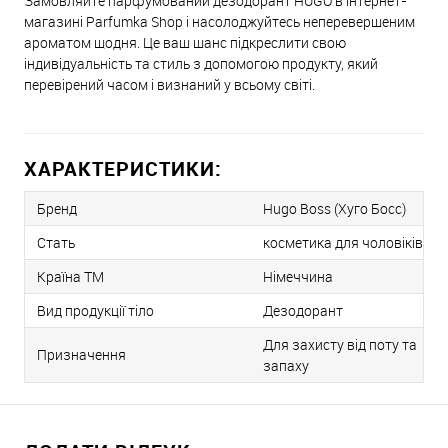
Замовляйте парфумований дезодорант HUGO в інтернет-
магазині Parfumka Shop і насолоджуйтесь неперевершеним
ароматом щодня. Це ваш шанс підкреслити свою
індивідуальність та стиль з допомогою продукту, який
перевірений часом і визнаний у всьому світі.
ХАРАКТЕРИСТИКИ:
Бренд
Hugo Boss (Хуго Босс)
Стать
косметика для чоловіків
Країна ТМ
Німеччина
Вид продукції тіло
Дезодорант
Для захисту від поту та
Призначення
запаху