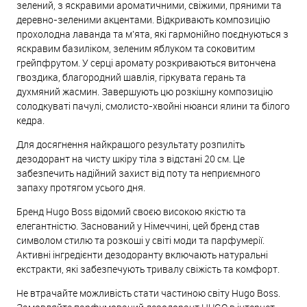
зелений, з яскравими ароматичними, свіжими, пряними та
деревно-зеленими акцентами. Відкривають композицію
прохолодна лаванда та м'ята, які гармонійно поєднуються з
яскравим базиліком, зеленим яблуком та соковитим
грейпфрутом. У серці аромату розкриваються витончена
гвоздика, благородний шавлія, гіркувата герань та
духмяний жасмин. Завершують цю розкішну композицію
солодкуваті пачулі, смолисто-хвойні нюанси ялини та білого
кедра.
Для досягнення найкращого результату розпиліть
дезодорант на чисту шкіру тіла з відстані 20 см. Це
забезпечить надійний захист від поту та неприємного
запаху протягом усього дня.
Бренд Hugo Boss відомий своєю високою якістю та
елегантністю. Заснований у Німеччині, цей бренд став
символом стилю та розкоші у світі моди та парфумерії.
Активні інгредієнти дезодоранту включають натуральні
екстракти, які забезпечують тривалу свіжість та комфорт.
Не втрачайте можливість стати частиною світу Hugo Boss.