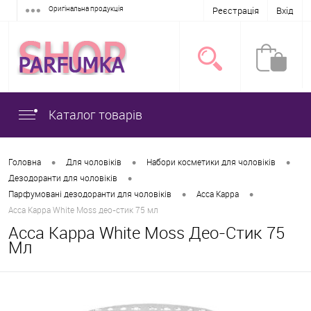
Оригінальна продукція
Реєстрація
Вхід
Каталог товарів
•
•
•
Головна
Для чоловіків
Набори косметики для чоловіків
•
Дезодоранти для чоловіків
•
•
Парфумовані дезодоранти для чоловіків
Acca Kappa
Acca Kappa White Moss део-стик 75 мл
Acca Kappa White Moss Део-Стик 75
Мл