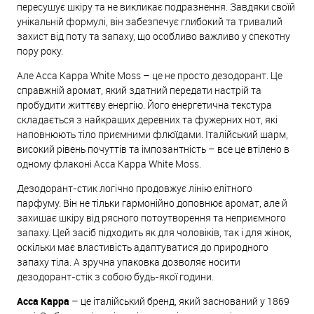
пересушує шкіру та не викликає подразнення. Завдяки своїй
унікальній формулі, він забезпечує глибокий та тривалий
захист від поту та запаху, що особливо важливо у спекотну
пору року.
Але Acca Kappa White Moss – це не просто дезодорант. Це
справжній аромат, який здатний передати настрій та
пробудити життєву енергію. Його енергетична текстура
складається з найкращих деревних та фужерних нот, які
наповнюють тіло приємними флюїдами. Італійський шарм,
високий рівень почуттів та імпозантність – все це втілено в
одному флаконі Acca Kappa White Moss.
Дезодорант-стик логічно продовжує лінію елітного
парфуму. Він не тільки гармонійно доповнює аромат, але й
захищає шкіру від рясного потоутворення та неприємного
запаху. Цей засіб підходить як для чоловіків, так і для жінок,
оскільки має властивість адаптуватися до природного
запаху тіла. А зручна упаковка дозволяє носити
дезодорант-стік з собою будь-якої години.
Acca Kappa
– це італійський бренд, який заснований у 1869