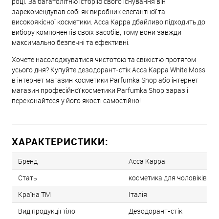
році. За багатолітню історію свого існування він
зарекомендував собі як виробник елегантної та
високоякісної косметики. Acca Kappa дбайливо підходить до
вибору компонентів своїх засобів, тому вони завжди
максимально безпечні та ефективні.
Хочете насолоджуватися чистотою та свіжістю протягом
усього дня? Купуйте дезодорант-стік Acca Kappa White Moss
в інтернет магазин косметики Parfumka Shop або інтернет
магазин професійної косметики Parfumka Shop зараз і
переконайтеся у його якості самостійно!
ХАРАКТЕРИСТИКИ:
Бренд
Acca Kappa
Стать
косметика для чоловіків
Країна ТМ
Італія
Вид продукції тіло
Дезодорант-стік