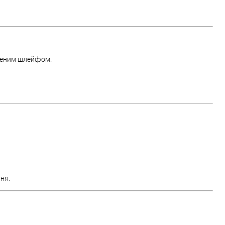
аженим шлейфом.
ня.