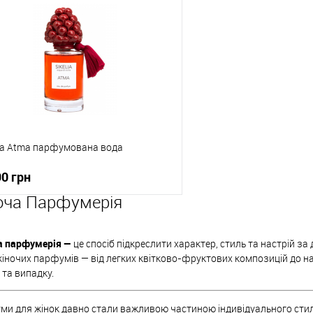
Купити в 1 клік
До обраного
lia Atma парфумована вода
90 грн
оча Парфумерія
До кошика
а парфумерія —
це спосіб підкреслити характер, стиль та настрій 
упити в 1 клік
До порівняння
жіночих парфумів — від легких квітково-фруктових композицій до на
 та випадку.
о обраного
В наявності
и для жінок давно стали важливою частиною індивідуального стил