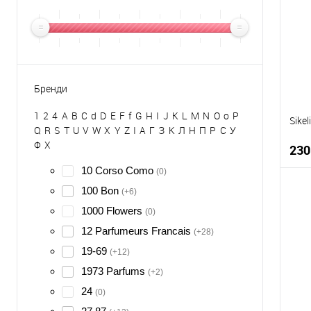
Бренди
1
2
4
A
B
C
d
D
E
F
f
G
H
I
J
K
L
M
N
O
o
P
Sike
Q
R
S
T
U
V
W
X
Y
Z
І
А
Г
З
К
Л
Н
П
Р
С
У
Ф
Х
230
10 Corso Como
(0)
100 Bon
(+6)
1000 Flowers
(0)
К
12 Parfumeurs Francais
(+28)
Д
19-69
(+12)
1973 Parfums
(+2)
24
(0)