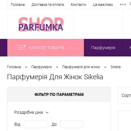
Головна
Доставка та оплата
Контакти
Це важливо
КАТАЛОГ ТОВАРІВ
Парфумерія
•
•
•
Головна
Парфумерія
Парфумерія для жінок
Sikelia
Парфумерія Для Жінок Sikelia
ФІЛЬТР ПО ПАРАМЕТРАМ
Сорт
Роздрібна ціна
Від
До