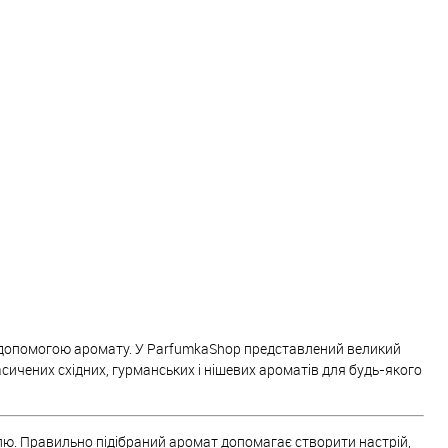
До порівняння
Купити в 1 клік
До порівняння
В наявності
До обраного
В наявності
за допомогою аромату. У ParfumkaShop представлений великий
сичених східних, гурманських і нішевих ароматів для будь-якого
ю. Правильно підібраний аромат допомагає створити настрій,