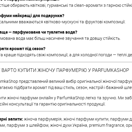
тіше обирають квіткові, гурманські та clean-аромати з гарною стійк
арфуми найкращі для подарунка?
сальними вважаються квітково-мускусні та фруктові композиції.
аще — парфумована чи туалетна вода?
ована вода має більш насичене звучання та довшу стійкість.
рати аромат під сезон?
та краще підходять свіжі композиції, а для холодної погоди — теплі д
 ВАРТО КУПИТИ ЖІНОЧУ ПАРФУМЕРІЮ У PARFUMKASHOP
umkaShop представлений великий вибір оригінальної жіночої парфуме
гаємо підібрати аромат під ваш стиль, сезон, настрій і бажаний шл
ти жіночі парфуми онлайн у ParfumkaShop легко та зручно. Ми заб
ійні консультації та гарантію оригінальності продукції.
рні запити:
жіноча парфумерія, жіночі парфуми купити, парфуми для ж
и, парфуми з шлейфом, жіночі духи Україна, premium fragrance, о