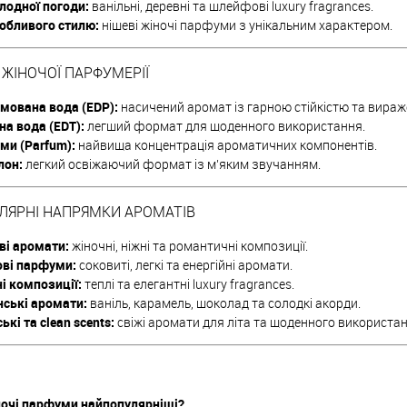
лодної погоди:
ванільні, деревні та шлейфові luxury fragrances.
обливого стилю:
нішеві жіночі парфуми з унікальним характером.
 ЖІНОЧОЇ ПАРФУМЕРІЇ
мована вода (EDP):
насичений аромат із гарною стійкістю та вир
на вода (EDT):
легший формат для щоденного використання.
ми (Parfum):
найвища концентрація ароматичних компонентів.
лон:
легкий освіжаючий формат із м’яким звучанням.
ЛЯРНІ НАПРЯМКИ АРОМАТІВ
ві аромати:
жіночні, ніжні та романтичні композиції.
ові парфуми:
соковиті, легкі та енергійні аромати.
і композиції:
теплі та елегантні luxury fragrances.
ські аромати:
ваніль, карамель, шоколад та солодкі акорди.
ькі та clean scents:
свіжі аромати для літа та щоденного використан
ночі парфуми найпопулярніші?