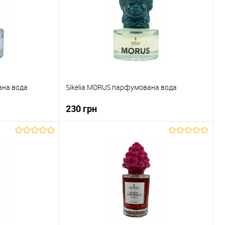
ана вода
Sikelia MORUS парфумована вода
230 грн
ка
До кошика
До порівняння
Купити в 1 клік
До порівняння
В наявності
До обраного
В наявності