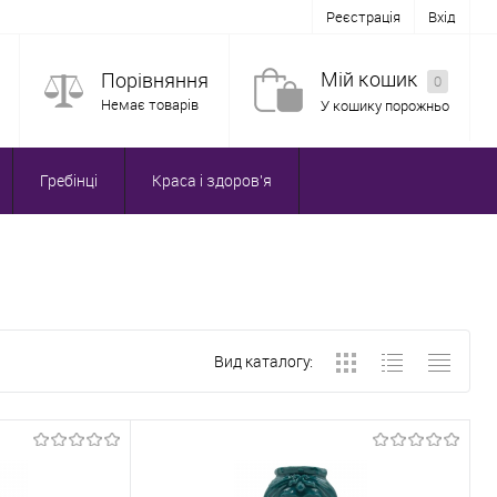
Реєстрація
Вхід
Мій кошик
Порівняння
0
Немає товарів
У кошику порожньо
Гребінці
Краса і здоров'я
Вид каталогу: