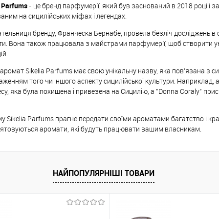
a Parfums
- це бренд парфумерії, який був заснований в 2018 році і з
аним на сицилійських міфах і легендах.
тельниця бренду, Франческа Бернабе, провела безліч досліджень в о
и. Вона також працювала з майстрами парфумерії, щоб створити унік
ій.
аромат Sikelia Parfums має свою унікальну назву, яка пов’язана з с
аженням того чи іншого аспекту сицилійської культури. Наприклад,
су, яка була похищена і привезена на Сицилію, а "Donna Coraly" пр
му Sikelia Parfums прагне передати своїми ароматами багатство і крас
ятовуються аромати, які будуть працювати вашим власникам.
НАЙПОПУЛЯРНІШІ ТОВАРИ