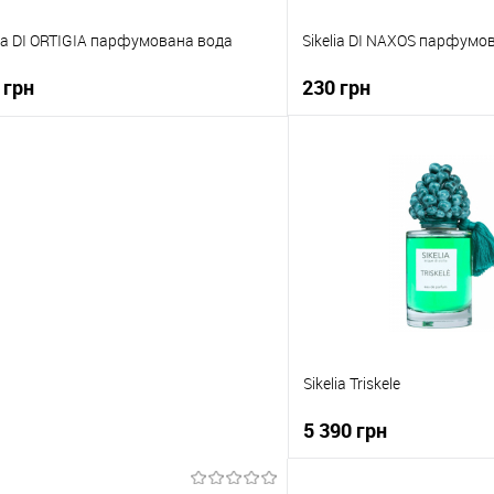
lia DI ORTIGIA парфумована вода
Sikelia DI NAXOS парфумо
 грн
230 грн
До кошика
До коши
упити в 1 клік
До порівняння
Купити в 1 клік
о обраного
В наявності
До обраного
Sikelia Triskele
5 390 грн
До кош