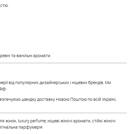
істю.
еревні та ванільні аромати.
рії від популярних дизайнерських і нішевих брендів. Ми
ейф.
езпечуємо швидку доставку Новою Поштою по всій Україні,
інок, luxury perfume, нішеві жіночі аромати, стійкі жіночі
ригінальна парфумерія