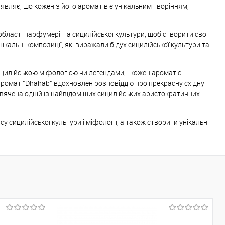
аявляє, що кожен з його ароматів є унікальним творінням,
бласті парфумерії та сицилійської культури, щоб створити свої
альні композиції, які виражали б дух сицилійської культури та
ицилійською міфологією чи легендами, і кожен аромат є
 аромат "Dhahab" вдохновлен розповіддю про прекрасну східну
исвячена одній із найвідоміших сицилійських аристократичних
у сицилійської культури і міфології, а також створити унікальні і