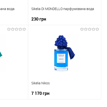
вана вода
Sikelia DI MONDELLO парфумована вода
230 грн
ка
До кошика
До порівняння
Купити в 1 клік
До порівняння
В наявності
До обраного
В наявності
Sikelia Nikos
7 170 грн
ика
До кошика