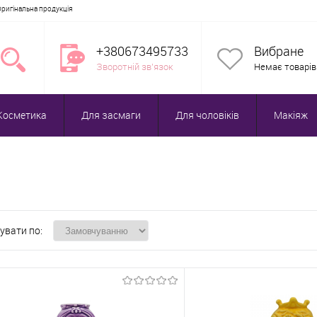
Оригінальна продукція
+380673495733
Вибране
Зворотній зв'язок
Немає товарів
Косметика
Для засмаги
Для чоловіків
Макіяж
увати по: