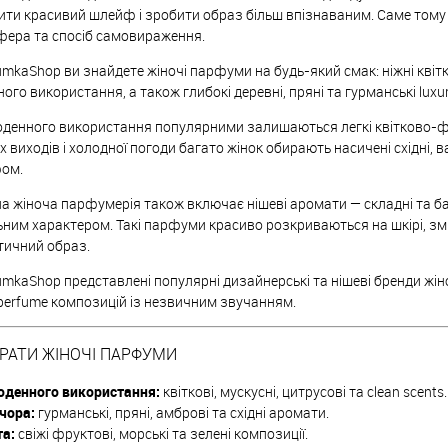
ти красивий шлейф і зробити образ більш впізнаваним. Саме тому ж
ера та спосіб самовираження.
umkaShop ви знайдете жіночі парфуми на будь-який смак: ніжні квітко
ого використання, а також глибокі деревні, пряні та гурманські luxu
денного використання популярними залишаються легкі квітково-фрук
іх виходів і холодної погоди багато жінок обирають насичені східні, в
ом.
а жіноча парфумерія також включає нішеві аромати — складні та ба
ьним характером. Такі парфуми красиво розкриваються на шкірі, з
ичний образ.
umkaShop представлені популярні дизайнерські та нішеві бренди жін
 perfume композицій із незвичним звучанням.
БРАТИ ЖІНОЧІ ПАРФУМИ
оденного використання:
квіткові, мускусні, цитрусові та clean scents.
чора:
гурманські, пряні, амброві та східні аромати.
та:
свіжі фруктові, морські та зелені композиції.