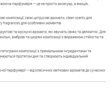
іноча парфумерія — це не просто аксесуар, а емоція,
ві композиції, свіжі цитрусові аромати, clean scents для
ry fragrances для особливих моментів.
тові та мускусні аромати, які звучать свіжо та делікатно. Для
анільні, амброві та шкіряні композиції з вираженою стійкістю та
гатогранні композиції з преміальними інгредієнтами та
мінюються протягом дня та створюють індивідуальний
очої парфумерії — від класичних квіткових ароматів до сучасних