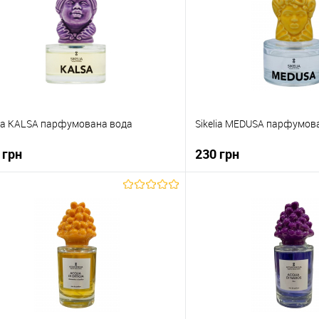
lia KALSA парфумована вода
Sikelia MEDUSA парфумов
 грн
230 грн
До кошика
До коши
упити в 1 клік
До порівняння
Купити в 1 клік
о обраного
В наявності
До обраного