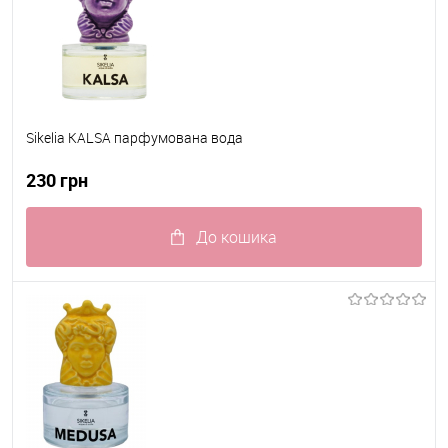
Sikelia KALSA парфумована вода
230 грн
До кошика
До обраного
В наявності